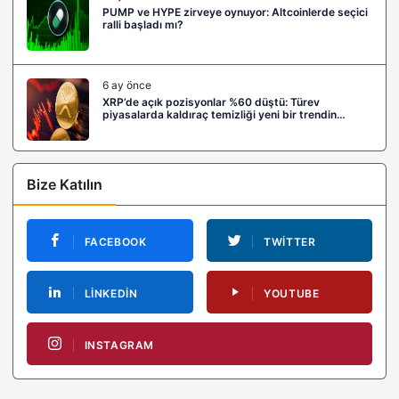
PUMP ve HYPE zirveye oynuyor: Altcoinlerde seçici
ralli başladı mı?
6 ay önce
XRP’de açık pozisyonlar %60 düştü: Türev
piyasalarda kaldıraç temizliği yeni bir trendin
habercisi mi?
Bize Katılın
FACEBOOK
TWITTER
LINKEDIN
YOUTUBE
INSTAGRAM