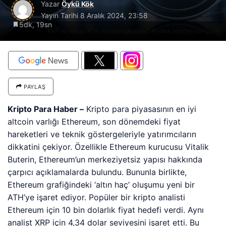
Yazar
Öykü Kök
Yayın Tarihi
8 Aralık 2024, 23:58
5dk, 19sn
XRP mi yoksa ETH mi liderliğe aday? Piyasa liderleri yarışıyor!
PAYLAŞ
Kripto Para Haber –
Kripto para piyasasının en iyi
altcoin varlığı Ethereum, son dönemdeki fiyat
hareketleri ve teknik göstergeleriyle yatırımcıların
dikkatini çekiyor. Özellikle Ethereum kurucusu Vitalik
Buterin, Ethereum’un merkeziyetsiz yapısı hakkında
çarpıcı açıklamalarda bulundu. Bununla birlikte,
Ethereum grafiğindeki ‘altın haç’ oluşumu yeni bir
ATH’ye işaret ediyor. Popüler bir kripto analisti
Ethereum için 10 bin dolarlık fiyat hedefi verdi. Aynı
analist XRP için 4,34 dolar seviyesini işaret etti. Bu