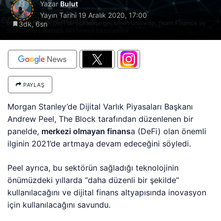
Yazar
Bulut
Yayın Tarihi
19 Aralık 2020, 17:00
Morgan Stanley, DeFi'de yükselişe geçerken Uniswap, Yearn.Finance ve
3dk, 6sn
SushiSwap parabolik büyümeye hazırlanıyor
PAYLAŞ
Morgan Stanley’de Dijital Varlık Piyasaları Başkanı
Andrew Peel, The Block tarafından düzenlenen bir
panelde,
merkezi olmayan finans
a (DeFi) olan önemli
ilginin 2021’de artmaya devam edeceğini söyledi.
Peel ayrıca, bu sektörün sağladığı teknolojinin
önümüzdeki yıllarda “daha düzenli bir şekilde”
kullanılacağını ve dijital finans altyapısında inovasyon
için kullanılacağını savundu.