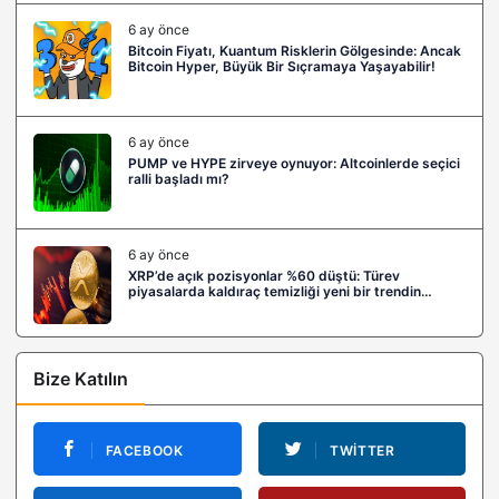
6 ay önce
Bitcoin Fiyatı, Kuantum Risklerin Gölgesinde: Ancak
Bitcoin Hyper, Büyük Bir Sıçramaya Yaşayabilir!
6 ay önce
PUMP ve HYPE zirveye oynuyor: Altcoinlerde seçici
ralli başladı mı?
6 ay önce
XRP’de açık pozisyonlar %60 düştü: Türev
piyasalarda kaldıraç temizliği yeni bir trendin
habercisi mi?
Bize Katılın
FACEBOOK
TWITTER