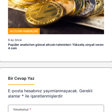
ALTCOIN HABERLERI
6 ay önce
Popüler analistten güncel altcoin tahminleri: Yükseliş sinyali veren
4 coin
Bir Cevap Yaz
E-posta hesabınız yayımlanmayacak.
Gerekli
alanlar
*
ile işaretlenmişlerdir
Yorumunuz
*