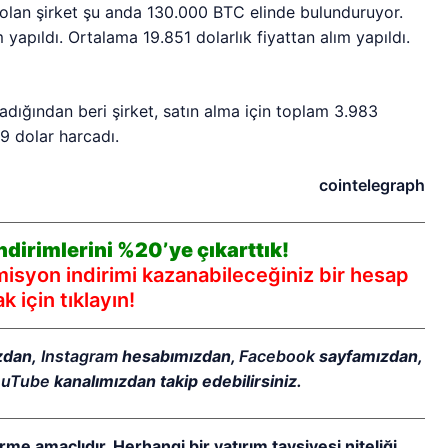
 olan şirket şu anda 130.000 BTC elinde bulunduruyor.
apıldı. Ortalama 19.851 dolarlık fiyattan alım yapıldı.
dığından beri şirket, satın alma için toplam 3.983
9 dolar harcadı.
cointelegraph
dirimlerini %20’ye çıkarttık!
syon indirimi kazanabileceğiniz bir hesap
 için tıklayın!
zdan,
Instagram
hesabımızdan,
Facebook
sayfamızdan,
ouTube
kanalımızdan takip edebilirsiniz.
rme amaçlıdır. Herhangi bir yatırım tavsiyesi niteliği