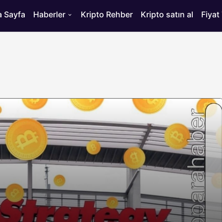
 Sayfa
Haberler
Kripto Rehber
Kripto satın al
Fiyat
HABERLER
ısı
Bitcoin’de 75 Bin Dolar