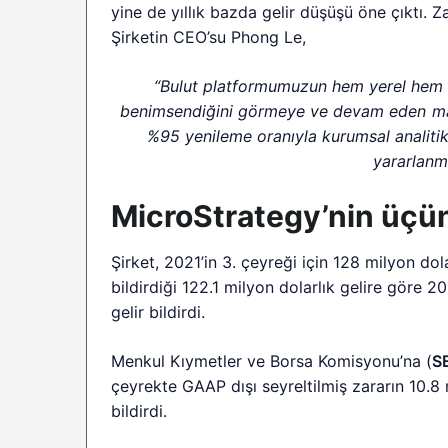
yine de yıllık bazda gelir düşüşü öne çıktı. Z
Şirketin CEO’su Phong Le,
“Bulut platformumuzun hem yerel hem de
benimsendiğini görmeye ve devam eden m
%95 yenileme oranıyla kurumsal analitik
yararlanm
MicroStrategy’nin üçü
Şirket, 2021’in 3. çeyreği için 128 milyon dol
bildirdiği 122.1 milyon dolarlık gelire göre 
gelir bildirdi.
Menkul Kıymetler ve Borsa Komisyonu’na (
S
çeyrekte GAAP dışı seyreltilmiş zararın 10.8
bildirdi.