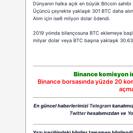
Dünyanın halka açık en büyük Bitcoin sahibi
Üçüncü çeyrekte yaklaşık 301 BTC daha alım y
Alım için ise6 milyon dolar ödendi.
2019 yılında bilançosuna BTC eklemeye başla
milyar dolar veya BTC başına yaklaşık 30.63
Binance komisyon in
Binance borsasında yüzde 20 komi
açmak
En güncel haberlerimizi
Telegram
kanalımı
Twitter
hesabımızdan ve
Y
Yazı içeriğindeki bilgiler tamamen bilgilendi