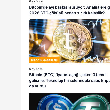
6 ay önce
Bitcoin’de ayı baskısı sürüyor: Analistlere 
2026 BTC çöküşü neden sınırlı kalabilir?
BITCOIN HABERLERI
6 ay önce
Bitcoin (BTC) fiyatını aşağı çeken 3 temel
gelişme: Teknoloji hisselerindeki satış krip
da vurdu