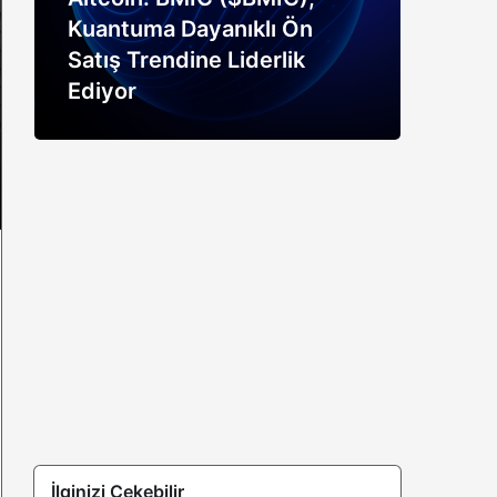
Kuantuma Dayanıklı Ön
boğ
Satış Trendine Liderlik
siny
Ediyor
açık
İlginizi Çekebilir