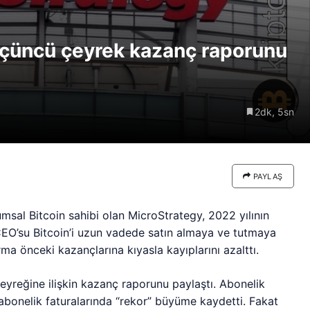
re göre
Riski: Uzun Vadeli HYPER
neden
Boğaları 31,1 Milyon Dolarlık
 üçüncü çeyrek kazanç raporunu
Birikim Yapıyor
2dk, 5sn
PAYLAŞ
sal Bitcoin sahibi olan MicroStrategy, 2022 yılının
 CEO’su Bitcoin’i uzun vadede satın almaya ve tutmaya
a önceki kazançlarına kıyasla kayıplarını azalttı.
eyreğine ilişkin kazanç raporunu paylaştı. Abonelik
abonelik faturalarında “rekor” büyüme kaydetti. Fakat