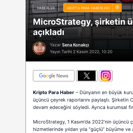
sürüyor: Analistle
HABERLER
KRIPTO PARA HABERLERI
2026 BTC çöküşü 
MicroStrategy, şirketin
sınırlı kalabilir?
açıkladı
Yazar
Sena Konakçı
Yayın Tarihi
2 Kasım 2022, 10:20
Kripto Para Haber
– Dünyanın en büyük kurum
üçüncü çeyrek raporlarını paylaştı. Şirketin
devam edeceğini söyledi. Ayrıca kurumsal firm
MicroStrategy, 1 Kasım’da 2022’nin üçüncü ç
hizmetlerinde yıldan yıla “güçlü” büyüme ve 