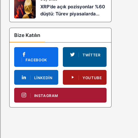
XRP’de açık pozisyonlar %60
düştü: Türev piyasalarda
kaldıraç temizliği yeni bir
trendin habercisi mi?
Bize Katılın
TWITTER
FACEBOOK
LINKEDIN
YOUTUBE
INSTAGRAM