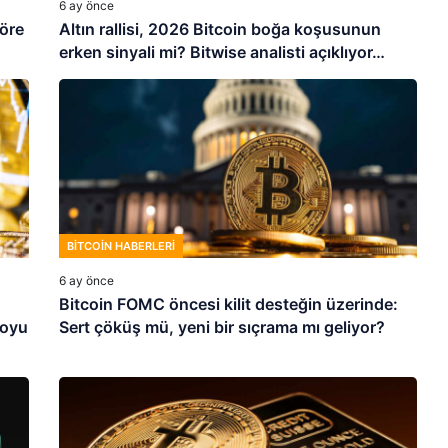
6 ay önce
göre
Altın rallisi, 2026 Bitcoin boğa koşusunun
erken sinyali mi? Bitwise analisti açıklıyor…
BITCOIN HABERLERI
6 ay önce
Bitcoin FOMC öncesi kilit desteğin üzerinde:
toyu
Sert çöküş mü, yeni bir sıçrama mı geliyor?