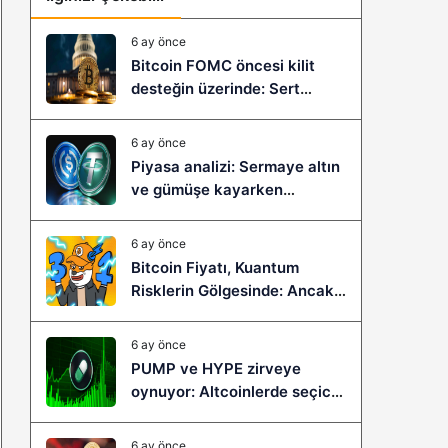
6 ay önce
Bitcoin FOMC öncesi kilit
desteğin üzerinde: Sert
çöküş mü, yeni bir sıçrama mı
geliyor?
6 ay önce
Piyasa analizi: Sermaye altın
ve gümüşe kayarken
stablecoinler zayıflıyor
6 ay önce
Bitcoin Fiyatı, Kuantum
Risklerin Gölgesinde: Ancak
Bitcoin Hyper, Büyük Bir
Sıçramaya Yaşayabilir!
6 ay önce
PUMP ve HYPE zirveye
oynuyor: Altcoinlerde seçici
ralli başladı mı?
6 ay önce