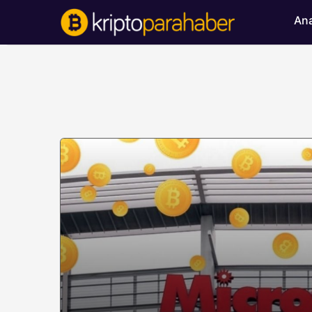
Ana
BITCOIN HABERLERI
Bitcoin’de ayı bask