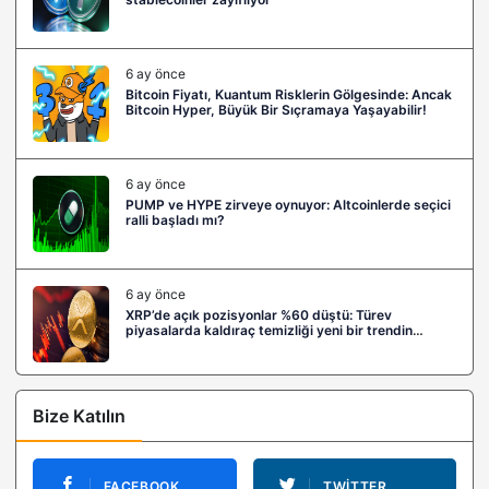
6 ay önce
Bitcoin Fiyatı, Kuantum Risklerin Gölgesinde: Ancak
Bitcoin Hyper, Büyük Bir Sıçramaya Yaşayabilir!
6 ay önce
PUMP ve HYPE zirveye oynuyor: Altcoinlerde seçici
ralli başladı mı?
6 ay önce
XRP’de açık pozisyonlar %60 düştü: Türev
piyasalarda kaldıraç temizliği yeni bir trendin
habercisi mi?
Bize Katılın
FACEBOOK
TWITTER