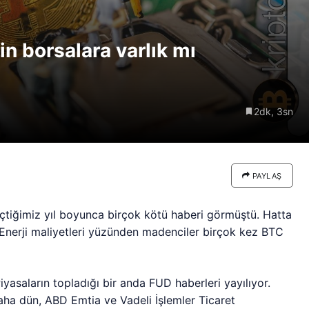
re göre
Riski: Uzun Vadeli HYPER
neden
Boğaları 31,1 Milyon Dolarlık
in borsalara varlık mı
Birikim Yapıyor
2dk, 3sn
PAYLAŞ
eçtiğimiz yıl boyunca birçok kötü haberi görmüştü. Hatta
 Enerji maliyetleri yüzünden madenciler birçok kez BTC
asaların topladığı bir anda FUD haberleri yayılıyor.
aha dün, ABD Emtia ve Vadeli İşlemler Ticaret