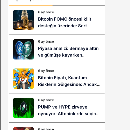
6 ay önce
Bitcoin FOMC öncesi kilit
desteğin üzerinde: Sert
çöküş mü, yeni bir sıçrama mı
geliyor?
6 ay önce
Piyasa analizi: Sermaye altın
ve gümüşe kayarken
stablecoinler zayıflıyor
6 ay önce
Bitcoin Fiyatı, Kuantum
Risklerin Gölgesinde: Ancak
Bitcoin Hyper, Büyük Bir
Sıçramaya Yaşayabilir!
6 ay önce
PUMP ve HYPE zirveye
oynuyor: Altcoinlerde seçici
ralli başladı mı?
6 ay önce