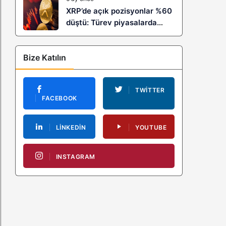
XRP’de açık pozisyonlar %60
düştü: Türev piyasalarda
kaldıraç temizliği yeni bir
trendin habercisi mi?
Bize Katılın
TWITTER
FACEBOOK
LINKEDIN
YOUTUBE
INSTAGRAM