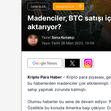
sürüyor: Analistle
HABERLER
MADENCILIK
2026 BTC çöküşü 
Madenciler, BTC satışı iç
sınırlı kalabilir?
aktarıyor?
Yazar
Sena Konakçı
Yayın Tarihi
28 Mart 2023, 19:09
Kripto Para Haber
– Kripto para piyasası, g
bu haberlerden madenciler çok etkilenmişti.
satışı yapmak zorunda kalmıştı.
Olumsu haberler bu sene de devam ediyor. Piy
Özellikle bu konuda Amerika başı çekiyor. D