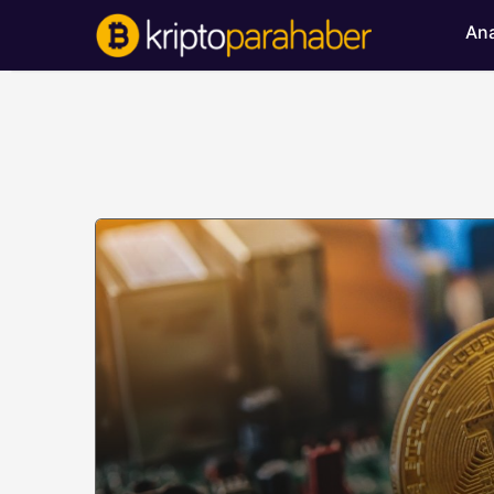
Ana
BITCOIN HABERLERI
Bitcoin’de ayı bask