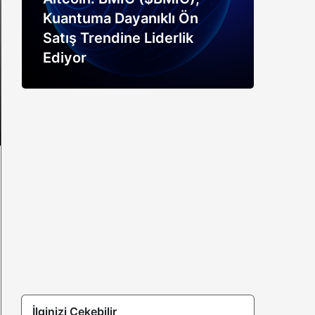
Kuantuma Dayanıklı Ön
boğ
Satış Trendine Liderlik
siny
Ediyor
açık
İlginizi Çekebilir