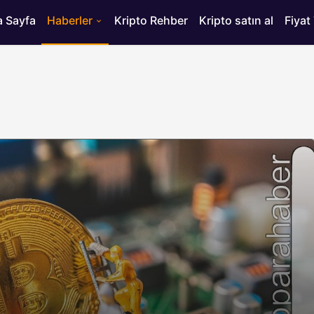
 Sayfa
Haberler
Kripto Rehber
Kripto satın al
Fiyat
HABERLER
ısı
Bitcoin’de 75 Bin Dolar