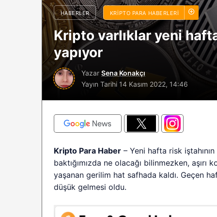
sürüyor: Analistle
HABERLER
KRIPTO PARA HABERLERI
2026 BTC çöküşü 
Kripto varlıklar yeni haft
sınırlı kalabilir?
yapıyor
Yazar
Sena Konakçı
Yayın Tarihi
14 Kasım 2022, 14:46
Kripto Para Haber
– Yeni hafta risk iştahını
baktığımızda ne olacağı bilinmezken, aşırı ko
yaşanan gerilim hat safhada kaldı. Geçen ha
düşük gelmesi oldu.