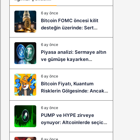
6 ay önce
Bitcoin FOMC öncesi kilit
desteğin üzerinde: Sert
çöküş mü, yeni bir sıçrama mı
geliyor?
6 ay önce
Piyasa analizi: Sermaye altın
ve gümüşe kayarken
stablecoinler zayıflıyor
6 ay önce
Bitcoin Fiyatı, Kuantum
Risklerin Gölgesinde: Ancak
Bitcoin Hyper, Büyük Bir
Sıçramaya Yaşayabilir!
6 ay önce
PUMP ve HYPE zirveye
oynuyor: Altcoinlerde seçici
ralli başladı mı?
6 ay önce