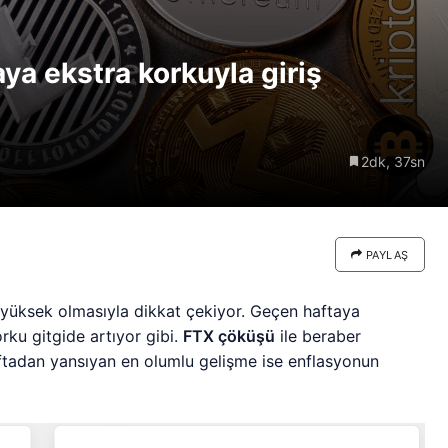
re göre
Riski: Uzun Vadeli HYPER
neden
Boğaları 31,1 Milyon Dolarlık
aya ekstra korkuyla giriş
Birikim Yapıyor
2dk, 37sn
PAYLAŞ
n yüksek olmasıyla dikkat çekiyor. Geçen haftaya
rku gitgide artıyor gibi.
FTX çöküşü
ile beraber
ftadan yansıyan en olumlu gelişme ise enflasyonun