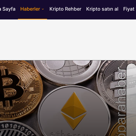
 Sayfa
Haberler
Kripto Rehber
Kripto satın al
Fiyat
HABERLER
ısı
Bitcoin’de 75 Bin Dolar