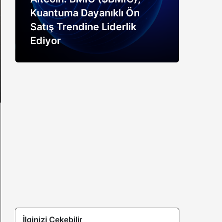
Kuantuma Dayanıklı Ön
boğ
Satış Trendine Liderlik
siny
Ediyor
açık
İlginizi Çekebilir