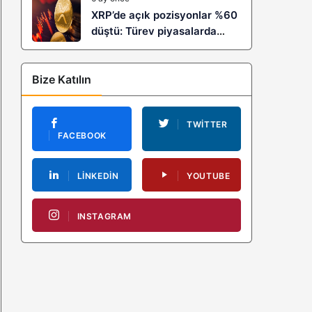
XRP’de açık pozisyonlar %60
düştü: Türev piyasalarda
kaldıraç temizliği yeni bir
trendin habercisi mi?
Bize Katılın
TWITTER
FACEBOOK
LINKEDIN
YOUTUBE
INSTAGRAM