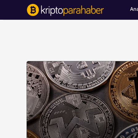
Ana
BITCOIN HABERLERI
Bitcoin’de ayı bask