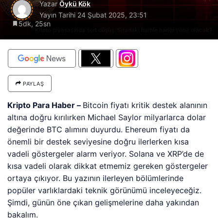
Yazar
Öykü Kök
Yayın Tarihi
24 Şubat 2025, 23:51
5dk, 25sn
Kripto piyasasında sert düşüş: Sıradaki hamle hangi yöne olacak?
PAYLAŞ
Kripto Para Haber –
Bitcoin fiyatı kritik destek alanının
altına doğru kırılırken Michael Saylor milyarlarca dolar
değerinde BTC alımını duyurdu. Ehereum fiyatı da
önemli bir destek seviyesine doğru ilerlerken kısa
vadeli göstergeler alarm veriyor. Solana ve XRP’de de
kısa vadeli olarak dikkat etmemiz gereken göstergeler
ortaya çıkıyor. Bu yazının ilerleyen bölümlerinde
popüler varlıklardaki teknik görünümü inceleyeceğiz.
Şimdi, günün öne çıkan gelişmelerine daha yakından
bakalım.