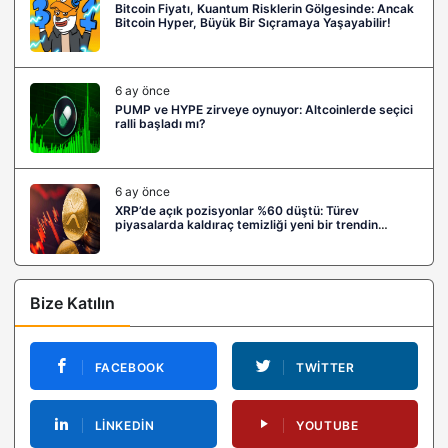
Bitcoin Fiyatı, Kuantum Risklerin Gölgesinde: Ancak
Bitcoin Hyper, Büyük Bir Sıçramaya Yaşayabilir!
6 ay önce
PUMP ve HYPE zirveye oynuyor: Altcoinlerde seçici
ralli başladı mı?
6 ay önce
XRP’de açık pozisyonlar %60 düştü: Türev
piyasalarda kaldıraç temizliği yeni bir trendin
habercisi mi?
Bize Katılın
FACEBOOK
TWITTER
LINKEDIN
YOUTUBE