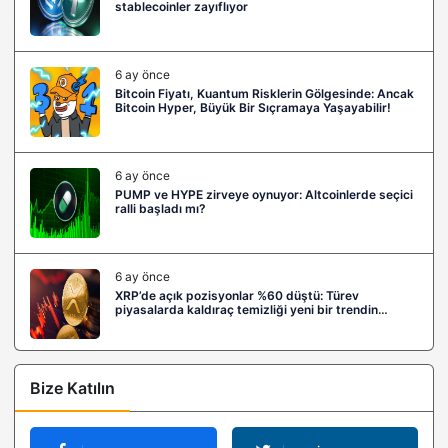
stablecoinler zayıflıyor
6 ay önce
Bitcoin Fiyatı, Kuantum Risklerin Gölgesinde: Ancak
Bitcoin Hyper, Büyük Bir Sıçramaya Yaşayabilir!
6 ay önce
PUMP ve HYPE zirveye oynuyor: Altcoinlerde seçici
ralli başladı mı?
6 ay önce
XRP’de açık pozisyonlar %60 düştü: Türev
piyasalarda kaldıraç temizliği yeni bir trendin
habercisi mi?
Bize Katılın