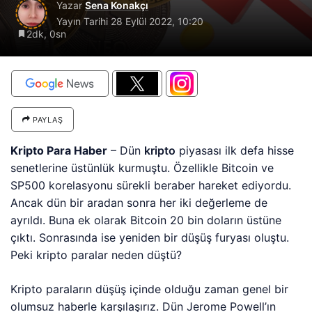
Yazar
Sena Konakçı
Yayın Tarihi
28 Eylül 2022, 10:20
2dk, 0sn
PAYLAŞ
Kripto Para Haber
– Dün
kripto
piyasası ilk defa hisse
senetlerine üstünlük kurmuştu. Özellikle Bitcoin ve
SP500 korelasyonu sürekli beraber hareket ediyordu.
Ancak dün bir aradan sonra her iki değerleme de
ayrıldı. Buna ek olarak Bitcoin 20 bin doların üstüne
çıktı. Sonrasında ise yeniden bir düşüş furyası oluştu.
Peki kripto paralar neden düştü?
Kripto paraların düşüş içinde olduğu zaman genel bir
olumsuz haberle karşılaşırız. Dün Jerome Powell’ın