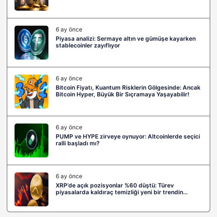
6 ay önce
Piyasa analizi: Sermaye altın ve gümüşe kayarken
stablecoinler zayıflıyor
6 ay önce
Bitcoin Fiyatı, Kuantum Risklerin Gölgesinde: Ancak
Bitcoin Hyper, Büyük Bir Sıçramaya Yaşayabilir!
6 ay önce
PUMP ve HYPE zirveye oynuyor: Altcoinlerde seçici
ralli başladı mı?
6 ay önce
XRP’de açık pozisyonlar %60 düştü: Türev
piyasalarda kaldıraç temizliği yeni bir trendin
habercisi mi?