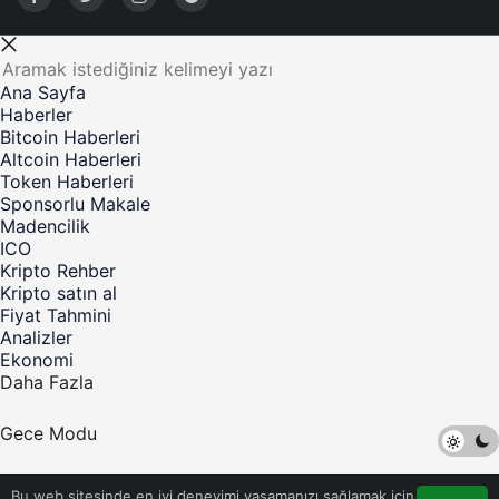
Ana Sayfa
Haberler
Bitcoin Haberleri
Altcoin Haberleri
Token Haberleri
Sponsorlu Makale
Madencilik
ICO
Kripto Rehber
Kripto satın al
Fiyat Tahmini
Analizler
Ekonomi
Daha Fazla
Gece Modu
©Telif Hakkı 2017-2023 Kripto Para Haber - Tüm Hakları
Bu web sitesinde en iyi deneyimi yaşamanızı sağlamak için