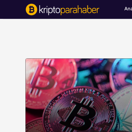
Ana
BITCOIN HABERLERI
Bitcoin’de ayı bask