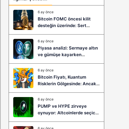
6 ay önce
Bitcoin FOMC öncesi kilit
desteğin üzerinde: Sert
çöküş mü, yeni bir sıçrama mı
geliyor?
6 ay önce
Piyasa analizi: Sermaye altın
ve gümüşe kayarken
stablecoinler zayıflıyor
6 ay önce
Bitcoin Fiyatı, Kuantum
Risklerin Gölgesinde: Ancak
Bitcoin Hyper, Büyük Bir
Sıçramaya Yaşayabilir!
6 ay önce
PUMP ve HYPE zirveye
oynuyor: Altcoinlerde seçici
ralli başladı mı?
6 ay önce