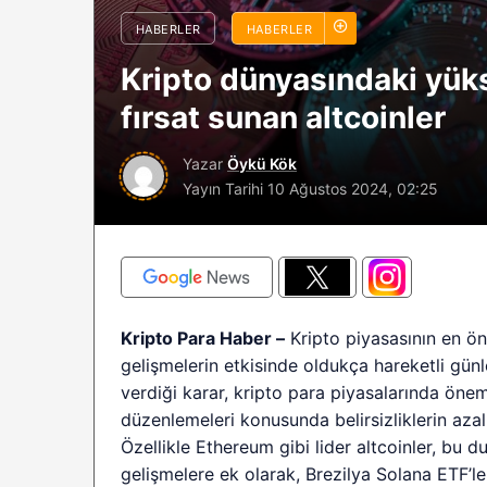
sürüyor: Analistle
HABERLER
HABERLER
2026 BTC çöküşü 
Kripto dünyasındaki yüks
sınırlı kalabilir?
fırsat sunan altcoinler
Yazar
Öykü Kök
Yayın Tarihi
10 Ağustos 2024, 02:25
Kripto Para Haber –
Kripto piyasasının en ön
gelişmelerin etkisinde oldukça hareketli gün
verdiği karar, kripto para piyasalarında önem
düzenlemeleri konusunda belirsizliklerin aza
Özellikle Ethereum gibi lider altcoinler, bu
gelişmelere ek olarak, Brezilya Solana ETF’le