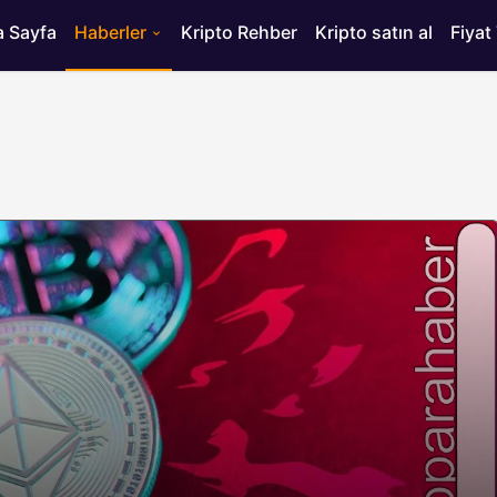
 Sayfa
Haberler
Kripto Rehber
Kripto satın al
Fiyat
HABERLER
ısı
Bitcoin’de 75 Bin Dolar