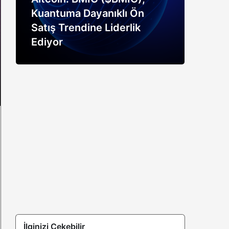
Kuantuma Dayanıklı Ön
boğ
Satış Trendine Liderlik
siny
Ediyor
açık
İlginizi Çekebilir