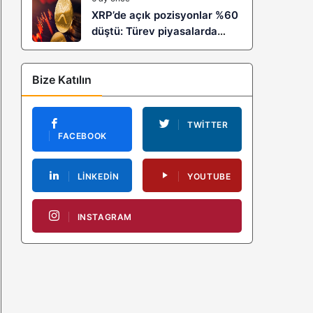
XRP’de açık pozisyonlar %60
düştü: Türev piyasalarda
kaldıraç temizliği yeni bir
trendin habercisi mi?
Bize Katılın
TWITTER
FACEBOOK
LINKEDIN
YOUTUBE
INSTAGRAM