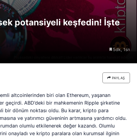
re göre
Riski: Uzun Vadeli HYPER
neden
Boğaları 31,1 Milyon Dolarlık
ek potansiyeli keşfedin! İşte
Birikim Yapıyor
5dk, 1sn
Piyasadaki sinyallere dikkat! Lider varlıklar bu aralıkta hareket edecek
PAYLAŞ
emli altcoinlerinden biri olan Ethereum, yaşanan
ler geçirdi. ABD’deki bir mahkemenin Ripple şirketine
li bir dönüm noktası oldu. Bu karar, kripto para
lmasına ve yatırımcı güveninin artmasına yardımcı oldu.
 durumdan olumlu etkilenerek değer kazandı. Olumlu
rini onayladı ve kripto paralara olan kurumsal ilginin