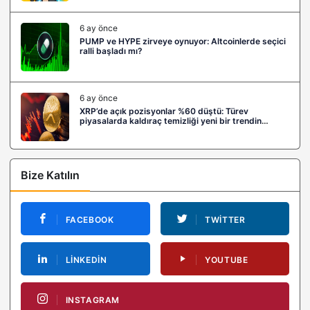
6 ay önce
PUMP ve HYPE zirveye oynuyor: Altcoinlerde seçici
ralli başladı mı?
6 ay önce
XRP’de açık pozisyonlar %60 düştü: Türev
piyasalarda kaldıraç temizliği yeni bir trendin
habercisi mi?
Bize Katılın
FACEBOOK
TWITTER
LINKEDIN
YOUTUBE
INSTAGRAM