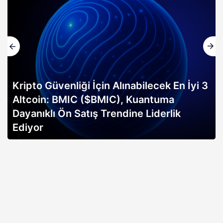
Altın rallisi, 2026 Bitcoin boğa koşusunun
erken sinyali mi? Bitwise analisti
açıklıyor…