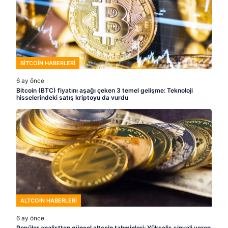
BITCOIN HABERLERI
6 ay önce
Bitcoin (BTC) fiyatını aşağı çeken 3 temel gelişme: Teknoloji
hisselerindeki satış kriptoyu da vurdu
ALTCOIN HABERLERI
6 ay önce
Popüler analistten güncel altcoin tahminleri: Yükseliş sinyali veren