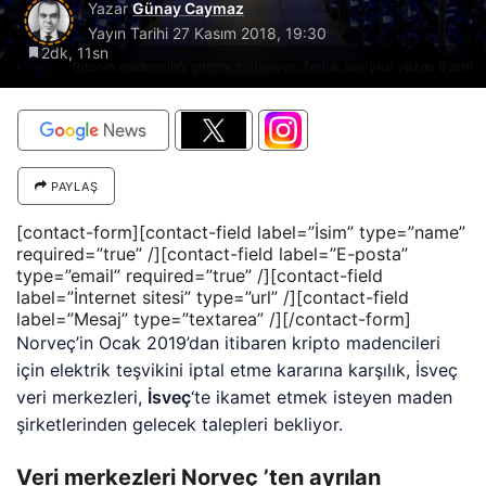
Yazar
Günay Caymaz
Yayın Tarihi
27 Kasım 2018, 19:30
2dk, 11sn
Bitcoin madenciliği gitgide zorlaşıyor: Zorluk seviyesi yüzde 8 arttı
PAYLAŞ
[contact-form][contact-field label=”İsim” type=”name”
required=”true” /][contact-field label=”E-posta”
type=”email” required=”true” /][contact-field
label=”İnternet sitesi” type=”url” /][contact-field
label=”Mesaj” type=”textarea” /][/contact-form]
Norveç’in Ocak 2019’dan itibaren kripto madencileri
için elektrik teşvikini iptal etme kararına karşılık, İsveç
veri merkezleri,
İsveç
‘te ikamet etmek isteyen maden
şirketlerinden gelecek talepleri bekliyor.
Veri merkezleri Norveç ’ten ayrılan