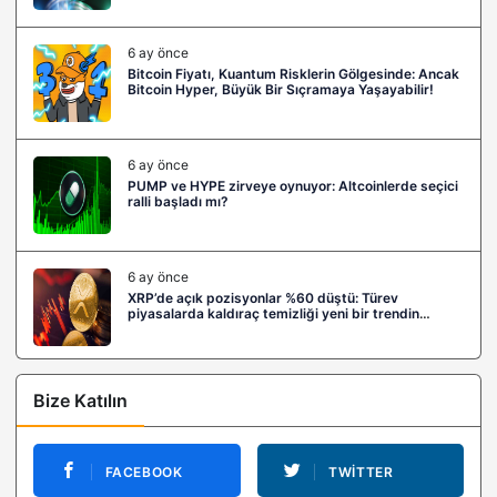
6 ay önce
Bitcoin Fiyatı, Kuantum Risklerin Gölgesinde: Ancak
Bitcoin Hyper, Büyük Bir Sıçramaya Yaşayabilir!
6 ay önce
PUMP ve HYPE zirveye oynuyor: Altcoinlerde seçici
ralli başladı mı?
6 ay önce
XRP’de açık pozisyonlar %60 düştü: Türev
piyasalarda kaldıraç temizliği yeni bir trendin
habercisi mi?
Bize Katılın
FACEBOOK
TWITTER