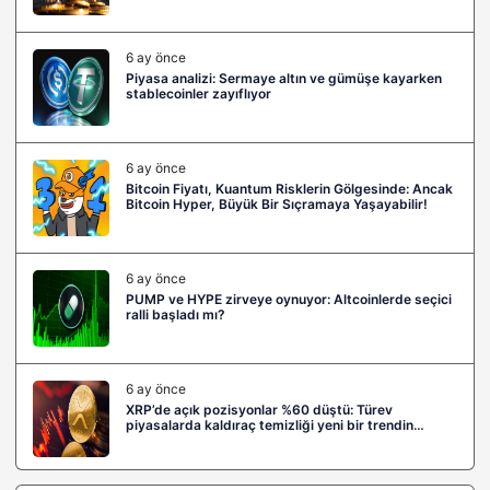
6 ay önce
Piyasa analizi: Sermaye altın ve gümüşe kayarken
stablecoinler zayıflıyor
6 ay önce
Bitcoin Fiyatı, Kuantum Risklerin Gölgesinde: Ancak
Bitcoin Hyper, Büyük Bir Sıçramaya Yaşayabilir!
6 ay önce
PUMP ve HYPE zirveye oynuyor: Altcoinlerde seçici
ralli başladı mı?
6 ay önce
XRP’de açık pozisyonlar %60 düştü: Türev
piyasalarda kaldıraç temizliği yeni bir trendin
habercisi mi?