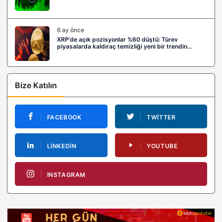
6 ay önce
XRP’de açık pozisyonlar %60 düştü: Türev
piyasalarda kaldıraç temizliği yeni bir trendin
habercisi mi?
Bize Katılın
FACEBOOK
TWITTER
LINKEDIN
YOUTUBE
INSTAGRAM