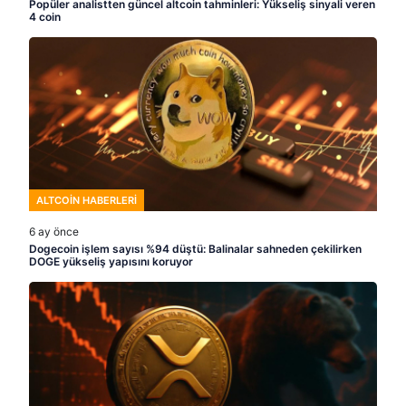
Popüler analistten güncel altcoin tahminleri: Yükseliş sinyali veren
4 coin
ALTCOIN HABERLERI
6 ay önce
Dogecoin işlem sayısı %94 düştü: Balinalar sahneden çekilirken
DOGE yükseliş yapısını koruyor