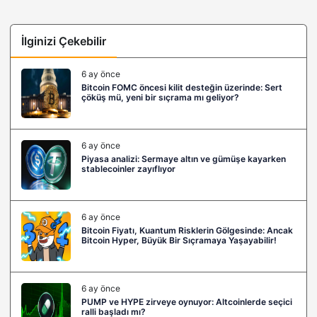
İlginizi Çekebilir
6 ay önce
Bitcoin FOMC öncesi kilit desteğin üzerinde: Sert
çöküş mü, yeni bir sıçrama mı geliyor?
6 ay önce
Piyasa analizi: Sermaye altın ve gümüşe kayarken
stablecoinler zayıflıyor
6 ay önce
Bitcoin Fiyatı, Kuantum Risklerin Gölgesinde: Ancak
Bitcoin Hyper, Büyük Bir Sıçramaya Yaşayabilir!
6 ay önce
PUMP ve HYPE zirveye oynuyor: Altcoinlerde seçici
ralli başladı mı?