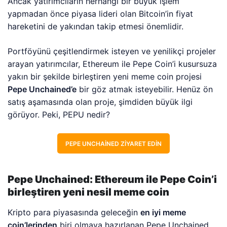
Ancak yatırımcıların herhangi bir büyük işlem
yapmadan önce piyasa lideri olan Bitcoin’in fiyat
hareketini de yakından takip etmesi önemlidir.
Portföyünü çeşitlendirmek isteyen ve yenilikçi projeler
arayan yatırımcılar, Ethereum ile Pepe Coin’i kusursuza
yakın bir şekilde birleştiren yeni meme coin projesi
Pepe Unchained’e
bir göz atmak isteyebilir. Henüz ön
satış aşamasında olan proje, şimdiden büyük ilgi
görüyor. Peki, PEPU nedir?
PEPE UNCHAINED ZIYARET EDIN
Pepe Unchained: Ethereum ile Pepe Coin’i
birleştiren yeni nesil meme coin
Kripto para piyasasında geleceğin
en iyi meme
coin’lerinden
biri olmaya hazırlanan Pepe Unchained,