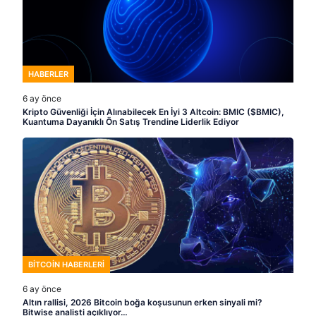
HABERLER
6 ay önce
Kripto Güvenliği İçin Alınabilecek En İyi 3 Altcoin: BMIC ($BMIC),
Kuantuma Dayanıklı Ön Satış Trendine Liderlik Ediyor
BITCOIN HABERLERI
6 ay önce
Altın rallisi, 2026 Bitcoin boğa koşusunun erken sinyali mi?
Bitwise analisti açıklıyor…