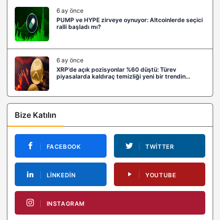
6 ay önce
PUMP ve HYPE zirveye oynuyor: Altcoinlerde seçici
ralli başladı mı?
6 ay önce
XRP’de açık pozisyonlar %60 düştü: Türev
piyasalarda kaldıraç temizliği yeni bir trendin
habercisi mi?
Bize Katılın
FACEBOOK
TWITTER
LINKEDIN
YOUTUBE
INSTAGRAM