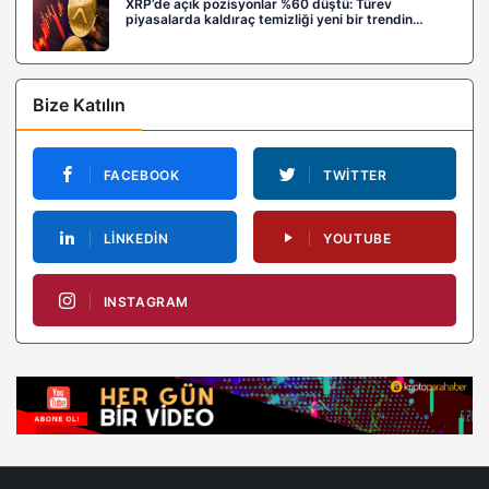
XRP’de açık pozisyonlar %60 düştü: Türev
piyasalarda kaldıraç temizliği yeni bir trendin
habercisi mi?
Bize Katılın
FACEBOOK
TWITTER
LINKEDIN
YOUTUBE
INSTAGRAM