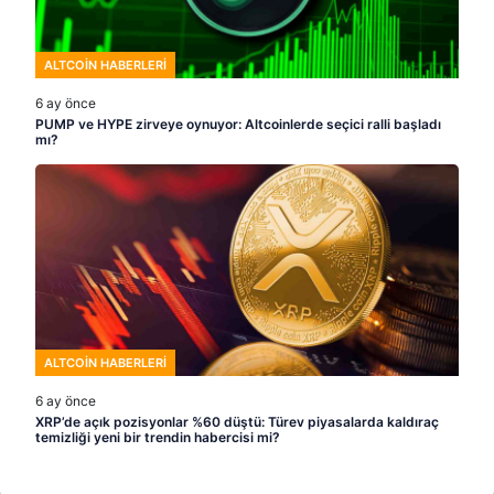
ALTCOIN HABERLERI
6 ay önce
PUMP ve HYPE zirveye oynuyor: Altcoinlerde seçici ralli başladı
mı?
ALTCOIN HABERLERI
6 ay önce
XRP’de açık pozisyonlar %60 düştü: Türev piyasalarda kaldıraç
temizliği yeni bir trendin habercisi mi?