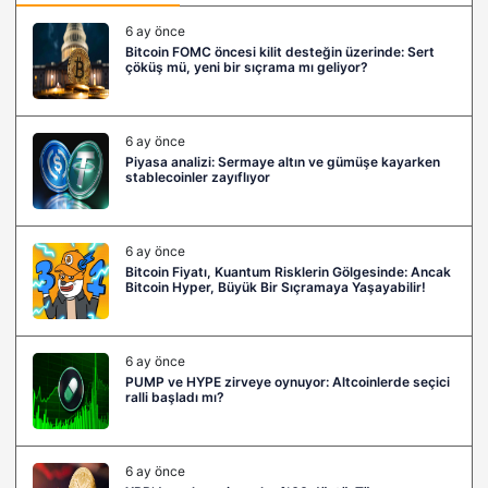
6 ay önce
Bitcoin FOMC öncesi kilit desteğin üzerinde: Sert
çöküş mü, yeni bir sıçrama mı geliyor?
6 ay önce
Piyasa analizi: Sermaye altın ve gümüşe kayarken
stablecoinler zayıflıyor
6 ay önce
Bitcoin Fiyatı, Kuantum Risklerin Gölgesinde: Ancak
Bitcoin Hyper, Büyük Bir Sıçramaya Yaşayabilir!
6 ay önce
PUMP ve HYPE zirveye oynuyor: Altcoinlerde seçici
ralli başladı mı?
6 ay önce