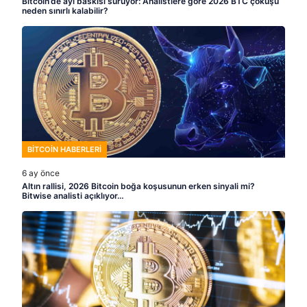
Bitcoin’de ayı baskısı sürüyor: Analistlere göre 2026 BTC çöküşü
neden sınırlı kalabilir?
BITCOIN HABERLERI
6 ay önce
Altın rallisi, 2026 Bitcoin boğa koşusunun erken sinyali mi?
Bitwise analisti açıklıyor…