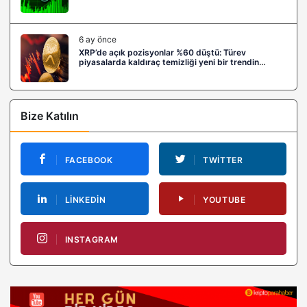
6 ay önce
XRP’de açık pozisyonlar %60 düştü: Türev
piyasalarda kaldıraç temizliği yeni bir trendin
habercisi mi?
Bize Katılın
FACEBOOK
TWITTER
LINKEDIN
YOUTUBE
INSTAGRAM