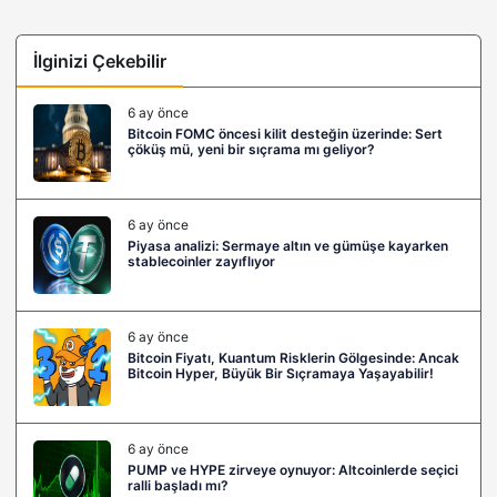
İlginizi Çekebilir
6 ay önce
Bitcoin FOMC öncesi kilit desteğin üzerinde: Sert
çöküş mü, yeni bir sıçrama mı geliyor?
6 ay önce
Piyasa analizi: Sermaye altın ve gümüşe kayarken
stablecoinler zayıflıyor
6 ay önce
Bitcoin Fiyatı, Kuantum Risklerin Gölgesinde: Ancak
Bitcoin Hyper, Büyük Bir Sıçramaya Yaşayabilir!
6 ay önce
PUMP ve HYPE zirveye oynuyor: Altcoinlerde seçici
ralli başladı mı?