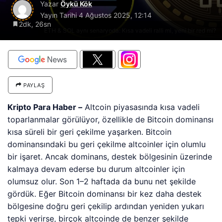
Yazar
Öykü Kök
Yayın Tarihi
4 Ağustos 2025, 12:14
2dk, 26sn
ETH & SOL aynı senaryoda: Kısa vadeli ralli mi, yeni bir red mi?
PAYLAŞ
Kripto Para Haber –
Altcoin piyasasında kısa vadeli
toparlanmalar görülüyor, özellikle de Bitcoin dominansı
kısa süreli bir geri çekilme yaşarken. Bitcoin
dominansındaki bu geri çekilme altcoinler için olumlu
bir işaret. Ancak dominans, destek bölgesinin üzerinde
kalmaya devam ederse bu durum altcoinler için
olumsuz olur. Son 1–2 haftada da bunu net şekilde
gördük. Eğer Bitcoin dominansı bir kez daha destek
bölgesine doğru geri çekilip ardından yeniden yukarı
tepki verirse, birçok altcoinde de benzer şekilde