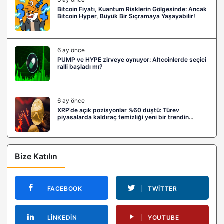
Bitcoin Fiyatı, Kuantum Risklerin Gölgesinde: Ancak
Bitcoin Hyper, Büyük Bir Sıçramaya Yaşayabilir!
6 ay önce
PUMP ve HYPE zirveye oynuyor: Altcoinlerde seçici
ralli başladı mı?
6 ay önce
XRP’de açık pozisyonlar %60 düştü: Türev
piyasalarda kaldıraç temizliği yeni bir trendin
habercisi mi?
Bize Katılın
FACEBOOK
TWITTER
LINKEDIN
YOUTUBE