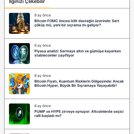
İlginizi Çekebilir
6 ay önce
Bitcoin FOMC öncesi kilit desteğin üzerinde: Sert
çöküş mü, yeni bir sıçrama mı geliyor?
6 ay önce
Piyasa analizi: Sermaye altın ve gümüşe kayarken
stablecoinler zayıflıyor
6 ay önce
Bitcoin Fiyatı, Kuantum Risklerin Gölgesinde: Ancak
Bitcoin Hyper, Büyük Bir Sıçramaya Yaşayabilir!
6 ay önce
PUMP ve HYPE zirveye oynuyor: Altcoinlerde seçici
ralli başladı mı?