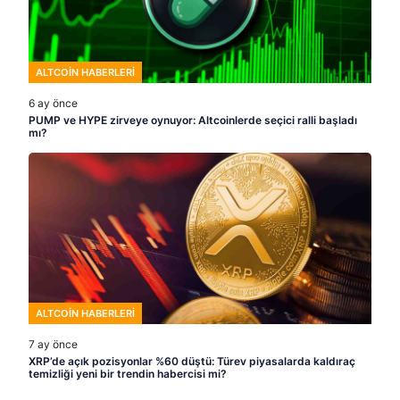
ALTCOIN HABERLERI
6 ay önce
PUMP ve HYPE zirveye oynuyor: Altcoinlerde seçici ralli başladı
mı?
ALTCOIN HABERLERI
7 ay önce
XRP’de açık pozisyonlar %60 düştü: Türev piyasalarda kaldıraç
temizliği yeni bir trendin habercisi mi?