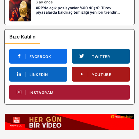
6 ay önce
XRP’de açık pozisyonlar %60 düştü: Türev
piyasalarda kaldıraç temizliği yeni bir trendin
habercisi mi?
Bize Katılın
FACEBOOK
TWITTER
LINKEDIN
YOUTUBE
INSTAGRAM