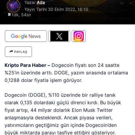
Yazar
Ada
Yayın Tarihi
30 Ekim 2022, 16:10
1dk, 54sn
Dogecoin tasfiyeleri dikkat çekiyor! DOGE rallisi bitti mi?
PAYLAŞ
Kripto Para Haber –
Dogecoin fiyatı son 24 saatte
%25’in üzerinde arttı. DOGE, yazım sırasında ortalama
0,1288 dolar fiyatla işlem görüyor.
Dogecoin (DOGE), %110 üzerinde bir ralliye tanık
olarak 0,135 dolardaki güçlü direnci kırdı. Bu büyük
fiyat artışı, 44 milyar dolarlık Elon Musk Twitter
anlaşmasıyla desteklendi. Ancak piyasa verileri,
yatırımcıların geçtiğimiz gün içinde Dogecoin’den
büyük miktarda parayı tasfiye ettiğini gösteriyor.