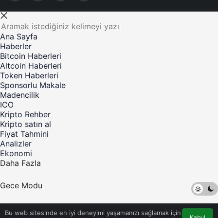
Ana Sayfa
Haberler
Bitcoin Haberleri
Altcoin Haberleri
Token Haberleri
Sponsorlu Makale
Madencilik
ICO
Kripto Rehber
Kripto satın al
Fiyat Tahmini
Analizler
Ekonomi
Daha Fazla
Gece Modu
©Telif Hakkı 2017-2023 Kripto Para Haber - Tüm Hakları
Bu web sitesinde en iyi deneyimi yaşamanızı sağlamak için
Saklıdır
Kabul