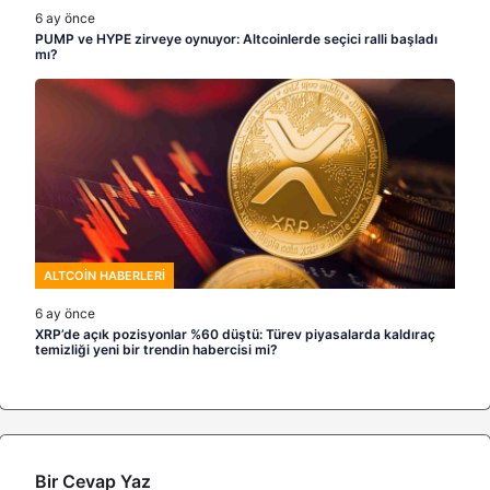
6 ay önce
PUMP ve HYPE zirveye oynuyor: Altcoinlerde seçici ralli başladı
mı?
ALTCOIN HABERLERI
6 ay önce
XRP’de açık pozisyonlar %60 düştü: Türev piyasalarda kaldıraç
temizliği yeni bir trendin habercisi mi?
Bir Cevap Yaz