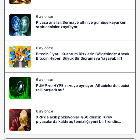
6 ay önce
Piyasa analizi: Sermaye altın ve gümüşe kayarken
stablecoinler zayıflıyor
6 ay önce
Bitcoin Fiyatı, Kuantum Risklerin Gölgesinde: Ancak
Bitcoin Hyper, Büyük Bir Sıçramaya Yaşayabilir!
6 ay önce
PUMP ve HYPE zirveye oynuyor: Altcoinlerde seçici
ralli başladı mı?
6 ay önce
XRP’de açık pozisyonlar %60 düştü: Türev
piyasalarda kaldıraç temizliği yeni bir trendin
habercisi mi?