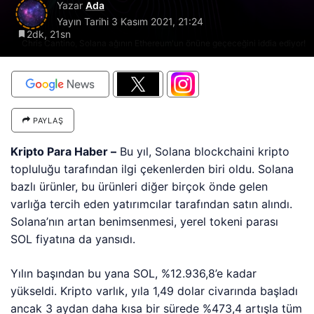
Yazar
Ada
Yayın Tarihi
3 Kasım 2021, 21:24
2dk, 21sn
Chris Cantino, Solana ağının Ethereum'un önüne geçeceğini iddia ediyor!
PAYLAŞ
Kripto Para Haber –
Bu yıl, Solana blockchaini kripto
topluluğu tarafından ilgi çekenlerden biri oldu. Solana
bazlı ürünler, bu ürünleri diğer birçok önde gelen
varlığa tercih eden yatırımcılar tarafından satın alındı.
Solana’nın artan benimsenmesi, yerel tokeni parası
SOL fiyatına da yansıdı.
Yılın başından bu yana SOL, %12.936,8’e kadar
yükseldi. Kripto varlık, yıla 1,49 dolar civarında başladı
ancak 3 aydan daha kısa bir sürede %473,4 artışla tüm