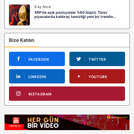
6 ay önce
XRP’de açık pozisyonlar %60 düştü: Türev
piyasalarda kaldıraç temizliği yeni bir trendin
habercisi mi?
Bize Katılın
FACEBOOK
TWITTER
LINKEDIN
YOUTUBE
INSTAGRAM