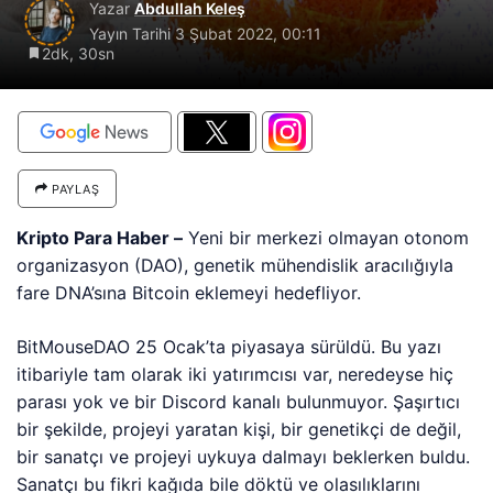
Yazar
Abdullah Keleş
Yayın Tarihi
3 Şubat 2022, 00:11
2dk, 30sn
PAYLAŞ
Kripto Para Haber –
Yeni bir merkezi olmayan otonom
organizasyon (DAO), genetik mühendislik aracılığıyla
fare DNA’sına Bitcoin eklemeyi hedefliyor.
BitMouseDAO 25 Ocak’ta piyasaya sürüldü. Bu yazı
itibariyle tam olarak iki yatırımcısı var, neredeyse hiç
parası yok ve bir Discord kanalı bulunmuyor. Şaşırtıcı
bir şekilde, projeyi yaratan kişi, bir genetikçi de değil,
bir sanatçı ve projeyi uykuya dalmayı beklerken buldu.
Sanatçı bu fikri kağıda bile döktü ve olasılıklarını