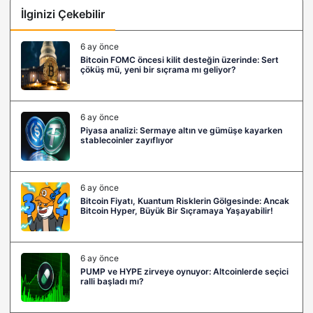
İlginizi Çekebilir
6 ay önce
Bitcoin FOMC öncesi kilit desteğin üzerinde: Sert
çöküş mü, yeni bir sıçrama mı geliyor?
6 ay önce
Piyasa analizi: Sermaye altın ve gümüşe kayarken
stablecoinler zayıflıyor
6 ay önce
Bitcoin Fiyatı, Kuantum Risklerin Gölgesinde: Ancak
Bitcoin Hyper, Büyük Bir Sıçramaya Yaşayabilir!
6 ay önce
PUMP ve HYPE zirveye oynuyor: Altcoinlerde seçici
ralli başladı mı?