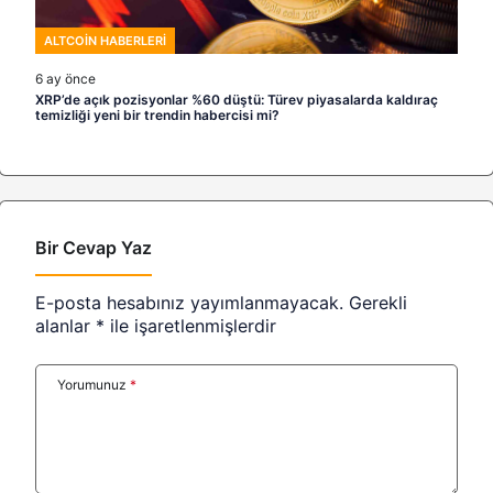
ALTCOIN HABERLERI
6 ay önce
XRP’de açık pozisyonlar %60 düştü: Türev piyasalarda kaldıraç
temizliği yeni bir trendin habercisi mi?
Bir Cevap Yaz
E-posta hesabınız yayımlanmayacak.
Gerekli
alanlar
*
ile işaretlenmişlerdir
Yorumunuz
*