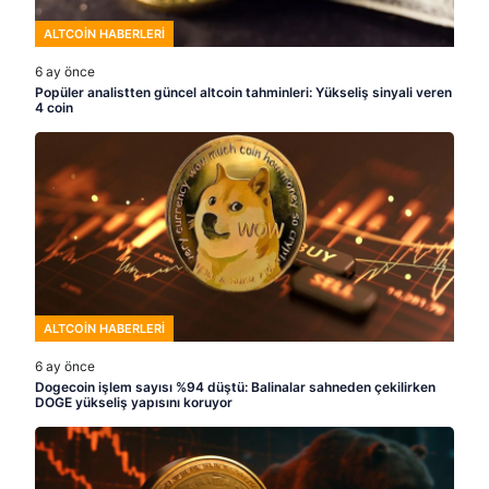
ALTCOIN HABERLERI
6 ay önce
Popüler analistten güncel altcoin tahminleri: Yükseliş sinyali veren
4 coin
ALTCOIN HABERLERI
6 ay önce
Dogecoin işlem sayısı %94 düştü: Balinalar sahneden çekilirken
DOGE yükseliş yapısını koruyor