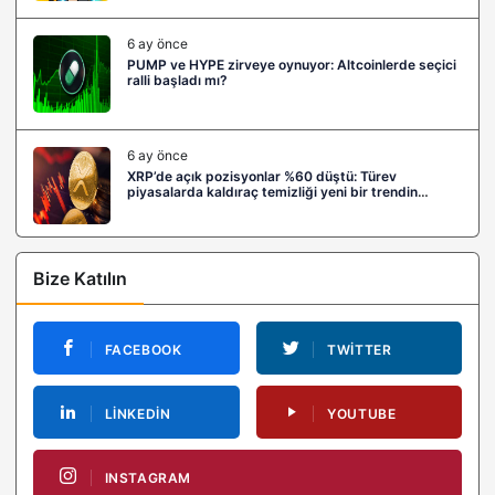
6 ay önce
PUMP ve HYPE zirveye oynuyor: Altcoinlerde seçici
ralli başladı mı?
6 ay önce
XRP’de açık pozisyonlar %60 düştü: Türev
piyasalarda kaldıraç temizliği yeni bir trendin
habercisi mi?
Bize Katılın
FACEBOOK
TWITTER
LINKEDIN
YOUTUBE
INSTAGRAM