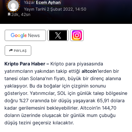
Yazar
Ecem Ayhan
Yayın Tarihi
2 Şubat 2022, 14:50
2dk, 42sn
PAYLAŞ
Kripto Para Haber –
Kripto para piyasasında
yatırımcıların yakından takip ettiği
altcoin
’lerden bir
tanesi olan Solana’nın fiyatı, büyük bir direnç alanına
yaklaşıyor. Bu da boğalar için çizginin sonunu
gösteriyor. Yatırımcılar, SOL için günlük talep bölgesine
doğru %27 oranında bir düşüş yaşayarak 65,91 dolara
kadar gerilemesini bekleyebilirler. Altcoin’in 144,70
doların üzerinde oluşacak bir günlük mum çubuğu
düşüş tezini geçersiz kılacaktır.