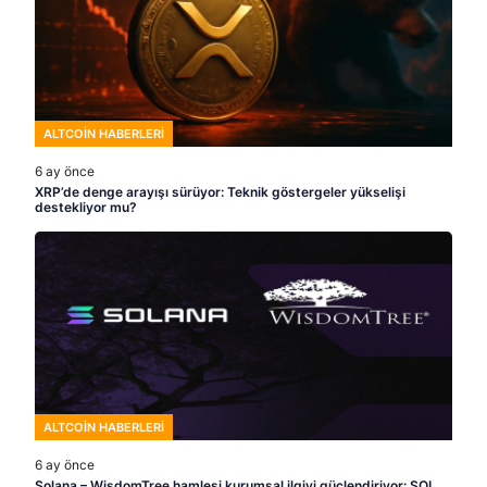
ALTCOIN HABERLERI
6 ay önce
XRP’de denge arayışı sürüyor: Teknik göstergeler yükselişi
destekliyor mu?
ALTCOIN HABERLERI
6 ay önce
Solana – WisdomTree hamlesi kurumsal ilgiyi güçlendiriyor: SOL