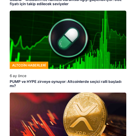
fiyatı için takip edilecek seviyeler
ALTCOIN HABERLERI
6 ay önce
PUMP ve HYPE zirveye oynuyor: Altcoinlerde seçici ralli başladı
mı?