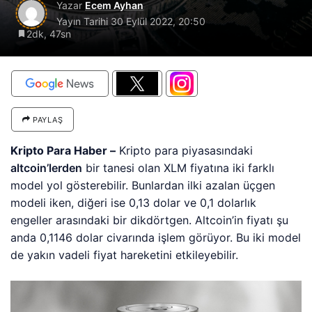
Yazar
Ecem Ayhan
Yayın Tarihi
30 Eylül 2022, 20:50
2dk, 47sn
PAYLAŞ
Kripto Para Haber –
Kripto para piyasasındaki
altcoin’lerden
bir tanesi olan XLM fiyatına iki farklı
model yol gösterebilir. Bunlardan ilki azalan üçgen
modeli iken, diğeri ise 0,13 dolar ve 0,1 dolarlık
engeller arasındaki bir dikdörtgen. Altcoin’in fiyatı şu
anda 0,1146 dolar civarında işlem görüyor. Bu iki model
de yakın vadeli fiyat hareketini etkileyebilir.