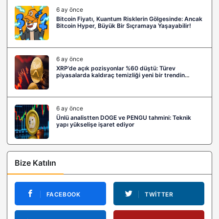
6 ay önce
Bitcoin Fiyatı, Kuantum Risklerin Gölgesinde: Ancak
Bitcoin Hyper, Büyük Bir Sıçramaya Yaşayabilir!
6 ay önce
XRP’de açık pozisyonlar %60 düştü: Türev
piyasalarda kaldıraç temizliği yeni bir trendin
habercisi mi?
6 ay önce
Ünlü analistten DOGE ve PENGU tahmini: Teknik
yapı yükselişe işaret ediyor
Bize Katılın
FACEBOOK
TWITTER