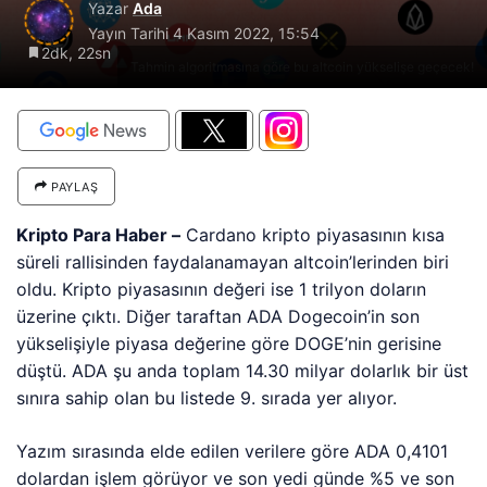
Yazar
Ada
Yayın Tarihi
4 Kasım 2022, 15:54
2dk, 22sn
Tahmin algoritmasına göre bu altcoin yükselişe geçecek!
PAYLAŞ
Kripto Para Haber –
Cardano kripto piyasasının kısa
süreli rallisinden faydalanamayan altcoin’lerinden biri
oldu. Kripto piyasasının değeri ise 1 trilyon doların
üzerine çıktı. Diğer taraftan ADA Dogecoin’in son
yükselişiyle piyasa değerine göre DOGE’nin gerisine
düştü. ADA şu anda toplam 14.30 milyar dolarlık bir üst
sınıra sahip olan bu listede 9. sırada yer alıyor.
Yazım sırasında elde edilen verilere göre ADA 0,4101
dolardan işlem görüyor ve son yedi günde %5 ve son