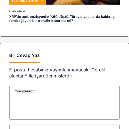
ALTCOIN HABERLERI
6 ay önce
XRP’de açık pozisyonlar %60 düştü: Türev piyasalarda kaldıraç
temizliği yeni bir trendin habercisi mi?
Bir Cevap Yaz
E-posta hesabınız yayımlanmayacak.
Gerekli
alanlar
*
ile işaretlenmişlerdir
Yorumunuz
*