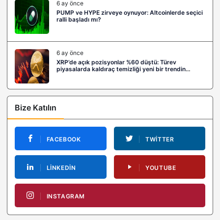
6 ay önce
PUMP ve HYPE zirveye oynuyor: Altcoinlerde seçici
ralli başladı mı?
6 ay önce
XRP’de açık pozisyonlar %60 düştü: Türev
piyasalarda kaldıraç temizliği yeni bir trendin
habercisi mi?
Bize Katılın
FACEBOOK
TWITTER
LINKEDIN
YOUTUBE
INSTAGRAM