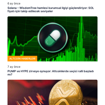
6 ay önce
Solana – WisdomTree hamlesi kurumsal ilgiyi güçlendiriyor: SOL
fiyatı için takip edilecek seviyeler
ALTCOIN HABERLERI
7 ay önce
PUMP ve HYPE zirveye oynuyor: Altcoinlerde seçici ralli başladı
mı?