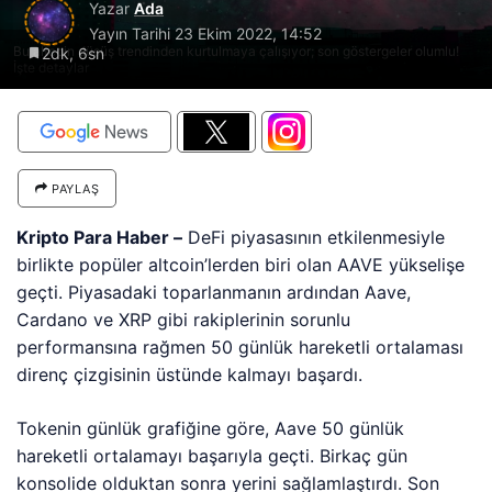
Yazar
Ada
Yayın Tarihi
23 Ekim 2022, 14:52
Bu altcoin düşüş trendinden kurtulmaya çalışıyor; son göstergeler olumlu!
2dk, 6sn
İşte detaylar
PAYLAŞ
Kripto Para Haber –
DeFi piyasasının etkilenmesiyle
birlikte popüler altcoin’lerden biri olan AAVE yükselişe
geçti. Piyasadaki toparlanmanın ardından Aave,
Cardano ve XRP gibi rakiplerinin sorunlu
performansına rağmen 50 günlük hareketli ortalaması
direnç çizgisinin üstünde kalmayı başardı.
Tokenin günlük grafiğine göre, Aave 50 günlük
hareketli ortalamayı başarıyla geçti. Birkaç gün
konsolide olduktan sonra yerini sağlamlaştırdı. Son