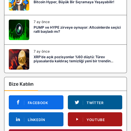
Bitcoin Hyper, Büyük Bir Sıçramaya Yaşayabilir!
7 ay önce
PUMP ve HYPE zirveye oynuyor: Altcoinlerde seçici
ralli başladı mı?
7 ay önce
XRP’de açık pozisyonlar %60 düştü: Türev
piyasalarda kaldıraç temizliği yeni bir trendin
habercisi mi?
Bize Katılın
FACEBOOK
TWITTER
LINKEDIN
YOUTUBE