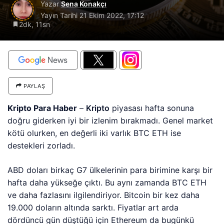
Yazar
Sena Konakçı
Yayın Tarihi
21 Ekim 2022, 17:12
2dk, 11sn
PAYLAŞ
Kripto Para Haber
–
Kripto
piyasası hafta sonuna
doğru giderken iyi bir izlenim bırakmadı. Genel market
kötü olurken, en değerli iki varlık BTC ETH ise
destekleri zorladı.
ABD doları birkaç G7 ülkelerinin para birimine karşı bir
hafta daha yükseğe çıktı. Bu aynı zamanda BTC ETH
ve daha fazlasını ilgilendiriyor. Bitcoin bir kez daha
19.000 doların altında sarktı. Fiyatlar art arda
dördüncü gün düştüğü için Ethereum da bugünkü