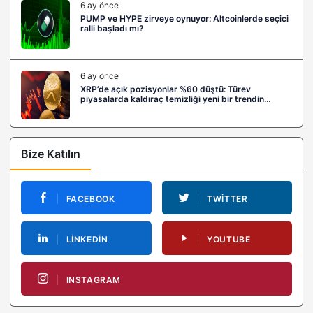
6 ay önce
PUMP ve HYPE zirveye oynuyor: Altcoinlerde seçici
ralli başladı mı?
6 ay önce
XRP’de açık pozisyonlar %60 düştü: Türev
piyasalarda kaldıraç temizliği yeni bir trendin
habercisi mi?
Bize Katılın
FACEBOOK
TWITTER
LINKEDIN
YOUTUBE
INSTAGRAM