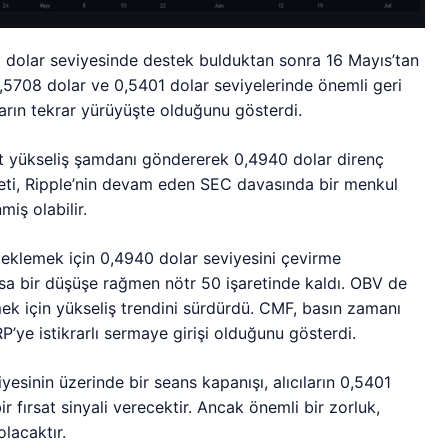
 dolar seviyesinde destek bulduktan sonra 16 Mayıs’tan
0,5708 dolar ve 0,5401 dolar seviyelerinde önemli geri
arın tekrar yürüyüşte olduğunu gösterdi.
rt yükseliş şamdanı göndererek 0,4940 dolar direnç
yeti, Ripple’nin devam eden SEC davasında bir menkul
iş olabilir.
teklemek için 0,4940 dolar seviyesini çevirme
kısa bir düşüşe rağmen nötr 50 işaretinde kaldı. OBV de
tmek için yükseliş trendini sürdürdü. CMF, basın zamanı
RP’ye istikrarlı sermaye girişi olduğunu gösterdi.
esinin üzerinde bir seans kapanışı, alıcıların 0,5401
ir fırsat sinyali verecektir. Ancak önemli bir zorluk,
lacaktır.