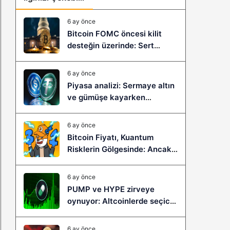
6 ay önce
Bitcoin FOMC öncesi kilit
desteğin üzerinde: Sert
çöküş mü, yeni bir sıçrama mı
geliyor?
6 ay önce
Piyasa analizi: Sermaye altın
ve gümüşe kayarken
stablecoinler zayıflıyor
6 ay önce
Bitcoin Fiyatı, Kuantum
Risklerin Gölgesinde: Ancak
Bitcoin Hyper, Büyük Bir
Sıçramaya Yaşayabilir!
6 ay önce
PUMP ve HYPE zirveye
oynuyor: Altcoinlerde seçici
ralli başladı mı?
6 ay önce