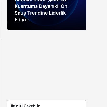
Kuantuma Dayanıklı Ön
boğ
Satış Trendine Liderlik
siny
Ediyor
açık
İlginizi Çekebilir