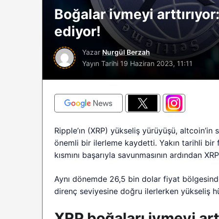
Boğalar ivmeyi arttırıyo
sürüyor: Analistle
2026 BTC çöküşü 
ediyor!
sınırlı kalabilir?
Yazar
Nurgül Berzah
Yayın Tarihi
19 Haziran 2023, 11:11
Ripple’ın (XRP) yükseliş yürüyüşü, altcoin’i
önemli bir ilerleme kaydetti. Yakın tarihli bi
kısmını başarıyla savunmasının ardından XRP i
Aynı dönemde 26,5 bin dolar fiyat bölgesind
direnç seviyesine doğru ilerlerken yükseliş 
XRP boğaları ivmeyi art