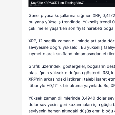
Kaynak: XRP/USDT on Trading View
Genel piyasa koşullarına rağmen XRP, 0,4172
bu yana yükseliş trendinde. Yükseliş trendi 
çekilmeler yaşarken son fiyat hareketi boğal
XRP, 12 saatlik zaman diliminde art arda dö
seviyesine doğru yükseldi. Bu yükseliş faali
kıymet olarak sınıflandırılmamasından etkilenm
Grafik üzerindeki göstergeler, boğaların des
olasılığının yüksek olduğunu gösterdi. RSI, 
XRP’nin arkasındaki istikrarlı talebi işaret e
itibariyle +0,17’lik bir okuma yayınladı. Bu, X
Yüksek zaman dilimlerinde 0,4940 dolar seviy
dolar seviyesini geri kazanmaları için güçlü b
seviyenin hemen altındaki düşüş emri bloğu o