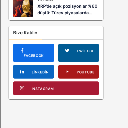
XRP’de açık pozisyonlar %60
düştü: Türev piyasalarda
kaldıraç temizliği yeni bir
trendin habercisi mi?
Bize Katılın
TWITTER
FACEBOOK
LINKEDIN
YOUTUBE
INSTAGRAM