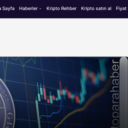
 Sayfa
Haberler
Kripto Rehber
Kripto satın al
Fiyat
HABERLER
ısı
Bitcoin’de 75 Bin Dolar