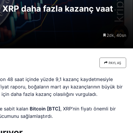
r: XRP daha fazla kazanç vaat
re göre
Riski: Uzun Vadeli HYPER
neden
Boğaları 31,1 Milyon Dolarlık
Birikim Yapıyor
2dk, 40sn
PAYLAŞ
n son 48 saat içinde yüzde 9,1 kazanç kaydetmesiyle
r fiyat raporu, boğaların mart ayı kazançlarının büyük bir
çin daha fazla kazanç olasılığını vurguladı.
e sabit kalan
Bitcoin [BTC]
, XRP’nin fiyatı önemli bir
hücumunu sağlamlaştırdı.
ırıyor