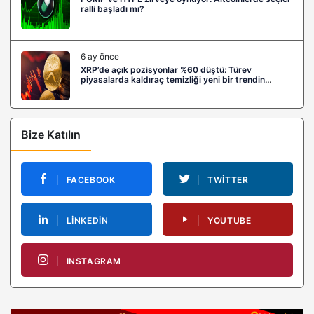
ralli başladı mı?
6 ay önce
XRP’de açık pozisyonlar %60 düştü: Türev
piyasalarda kaldıraç temizliği yeni bir trendin
habercisi mi?
Bize Katılın
FACEBOOK
TWITTER
LINKEDIN
YOUTUBE
INSTAGRAM