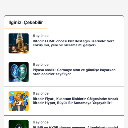
İlginizi Çekebilir
6 ay önce
Bitcoin FOMC öncesi kilit desteğin üzerinde: Sert
çöküş mü, yeni bir sıçrama mı geliyor?
6 ay önce
Piyasa analizi: Sermaye altın ve gümüşe kayarken
stablecoinler zayıflıyor
6 ay önce
Bitcoin Fiyatı, Kuantum Risklerin Gölgesinde: Ancak
Bitcoin Hyper, Büyük Bir Sıçramaya Yaşayabilir!
6 ay önce
PUMP ve HYPE zirveye oynuyor: Altcoinlerde seçici