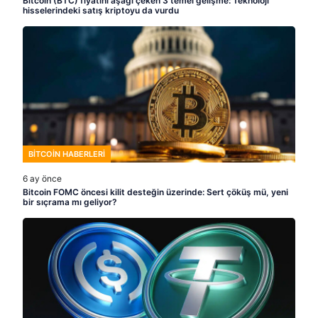
Bitcoin (BTC) fiyatını aşağı çeken 3 temel gelişme: Teknoloji
hisselerindeki satış kriptoyu da vurdu
BITCOIN HABERLERI
6 ay önce
Bitcoin FOMC öncesi kilit desteğin üzerinde: Sert çöküş mü, yeni
bir sıçrama mı geliyor?