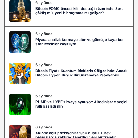
6 ay önce
Bitcoin FOMC öncesi kilit desteğin üzerinde: Sert
çöküş mü, yeni bir sıçrama mı geliyor?
6 ay önce
Piyasa analizi: Sermaye altın ve gümüşe kayarken
stablecoinler zayıflıyor
6 ay önce
Bitcoin Fiyatı, Kuantum Risklerin Gölgesinde: Ancak
Bitcoin Hyper, Büyük Bir Sıçramaya Yaşayabilir!
6 ay önce
PUMP ve HYPE zirveye oynuyor: Altcoinlerde seçici
ralli başladı mı?
6 ay önce
XRP’de açık pozisyonlar %60 düştü: Türev
piyasalarda kaldıraç temizliği yeni bir trendin