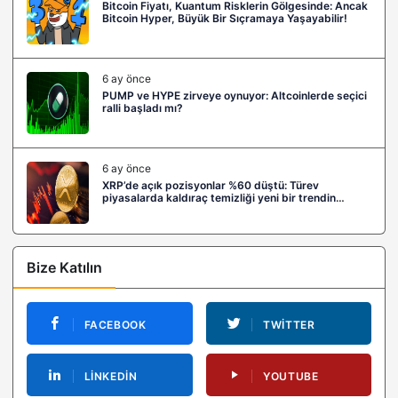
Bitcoin Fiyatı, Kuantum Risklerin Gölgesinde: Ancak
Bitcoin Hyper, Büyük Bir Sıçramaya Yaşayabilir!
6 ay önce
PUMP ve HYPE zirveye oynuyor: Altcoinlerde seçici
ralli başladı mı?
6 ay önce
XRP’de açık pozisyonlar %60 düştü: Türev
piyasalarda kaldıraç temizliği yeni bir trendin
habercisi mi?
Bize Katılın
FACEBOOK
TWITTER
LINKEDIN
YOUTUBE