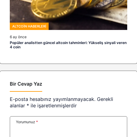
ALTCOIN HABERLERI
6 ay önce
Popüler analistten güncel altcoin tahminleri: Yükseliş sinyali veren
4 coin
Bir Cevap Yaz
E-posta hesabınız yayımlanmayacak.
Gerekli
alanlar
*
ile işaretlenmişlerdir
Yorumunuz
*