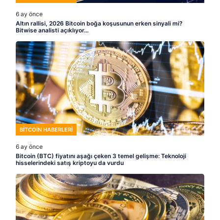
6 ay önce
Altın rallisi, 2026 Bitcoin boğa koşusunun erken sinyali mi?
Bitwise analisti açıklıyor…
BITCOIN HABERLERI
6 ay önce
Bitcoin (BTC) fiyatını aşağı çeken 3 temel gelişme: Teknoloji
hisselerindeki satış kriptoyu da vurdu