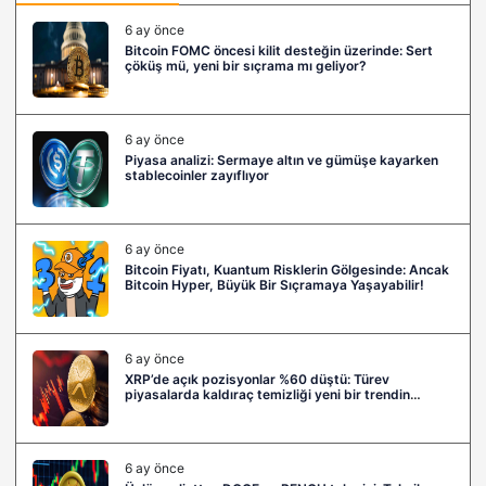
6 ay önce
Bitcoin FOMC öncesi kilit desteğin üzerinde: Sert
çöküş mü, yeni bir sıçrama mı geliyor?
6 ay önce
Piyasa analizi: Sermaye altın ve gümüşe kayarken
stablecoinler zayıflıyor
6 ay önce
Bitcoin Fiyatı, Kuantum Risklerin Gölgesinde: Ancak
Bitcoin Hyper, Büyük Bir Sıçramaya Yaşayabilir!
6 ay önce
XRP’de açık pozisyonlar %60 düştü: Türev
piyasalarda kaldıraç temizliği yeni bir trendin
habercisi mi?
6 ay önce