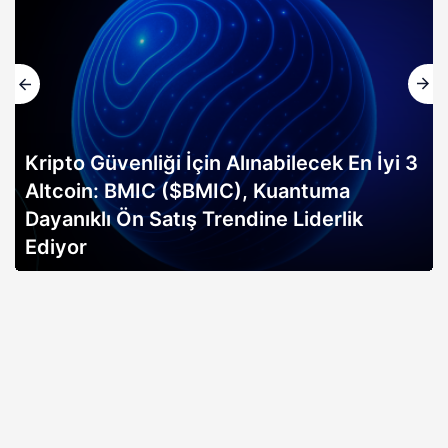
Altın rallisi, 2026 Bitcoin boğa koşusunun
erken sinyali mi? Bitwise analisti
açıklıyor…