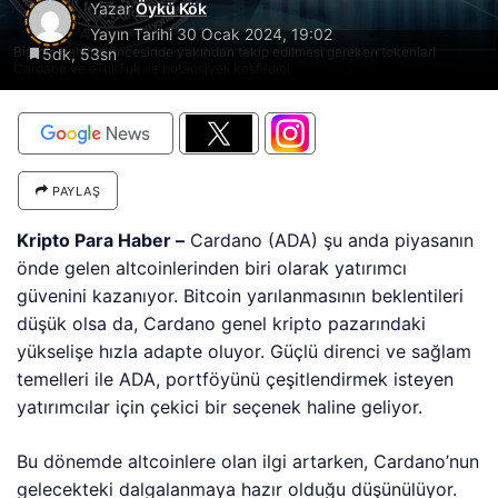
Yazar
Öykü Kök
Yayın Tarihi
30 Ocak 2024, 19:02
Bitcoin halving öncesinde yakından takip edilmesi gereken tokenlar!
5dk, 53sn
Cardano ve eTukTuk ile potansiyeli keşfedin!
PAYLAŞ
Kripto Para Haber –
Cardano (ADA) şu anda piyasanın
önde gelen altcoinlerinden biri olarak yatırımcı
güvenini kazanıyor. Bitcoin yarılanmasının beklentileri
düşük olsa da, Cardano genel kripto pazarındaki
yükselişe hızla adapte oluyor. Güçlü direnci ve sağlam
temelleri ile ADA, portföyünü çeşitlendirmek isteyen
yatırımcılar için çekici bir seçenek haline geliyor.
Bu dönemde altcoinlere olan ilgi artarken, Cardano’nun
gelecekteki dalgalanmaya hazır olduğu düşünülüyor.