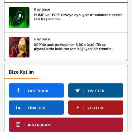
6 ay önce
PUMP ve HYPE zirveye oynuyor: Altcoinlerde seçici
ralli başladı mı?
6 ay önce
XRP’de açık pozisyonlar %60 düştü: Türev
piyasalarda kaldıraç temizliği yeni bir trendin
habercisi mi?
Bize Katılın
FACEBOOK
TWITTER
LINKEDIN
YOUTUBE
INSTAGRAM