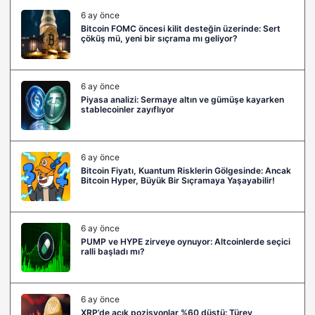
6 ay önce
Bitcoin FOMC öncesi kilit desteğin üzerinde: Sert
çöküş mü, yeni bir sıçrama mı geliyor?
6 ay önce
Piyasa analizi: Sermaye altın ve gümüşe kayarken
stablecoinler zayıflıyor
6 ay önce
Bitcoin Fiyatı, Kuantum Risklerin Gölgesinde: Ancak
Bitcoin Hyper, Büyük Bir Sıçramaya Yaşayabilir!
6 ay önce
PUMP ve HYPE zirveye oynuyor: Altcoinlerde seçici
ralli başladı mı?
6 ay önce
XRP’de açık pozisyonlar %60 düştü: Türev