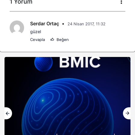
1 Yorum
Serdar Ortaç
•
24 Nisan 2017, 11:32
güzel
Cevapla
Beğen