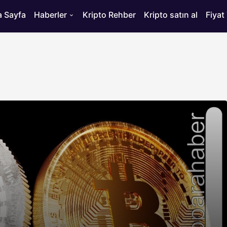
 Sayfa
Haberler
Kripto Rehber
Kripto satın al
Fiyat
HABERLER
ısı
Bitcoin’de 75 Bin Dolar