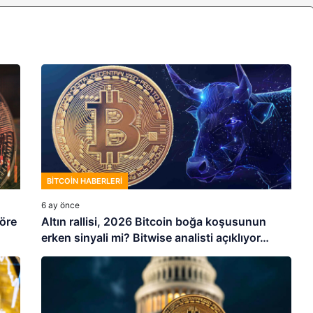
BITCOIN HABERLERI
6 ay önce
göre
Altın rallisi, 2026 Bitcoin boğa koşusunun
erken sinyali mi? Bitwise analisti açıklıyor…