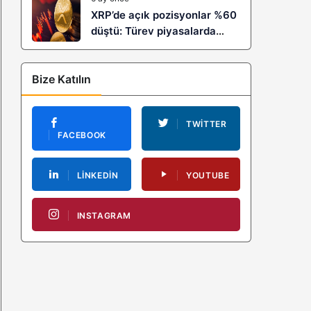
XRP’de açık pozisyonlar %60
düştü: Türev piyasalarda
kaldıraç temizliği yeni bir
trendin habercisi mi?
Bize Katılın
TWITTER
FACEBOOK
LINKEDIN
YOUTUBE
INSTAGRAM