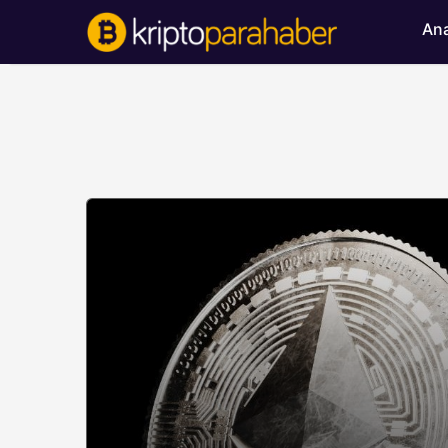
Ana
BITCOIN HABERLERI
Bitcoin’de ayı bask