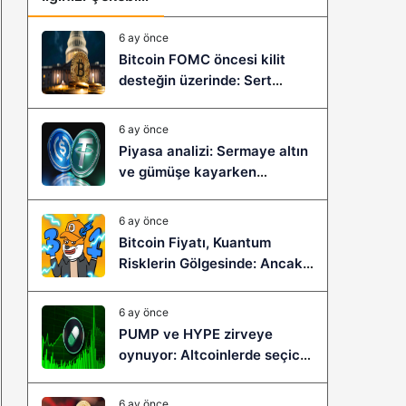
6 ay önce
Bitcoin FOMC öncesi kilit
desteğin üzerinde: Sert
çöküş mü, yeni bir sıçrama mı
geliyor?
6 ay önce
Piyasa analizi: Sermaye altın
ve gümüşe kayarken
stablecoinler zayıflıyor
6 ay önce
Bitcoin Fiyatı, Kuantum
Risklerin Gölgesinde: Ancak
Bitcoin Hyper, Büyük Bir
Sıçramaya Yaşayabilir!
6 ay önce
PUMP ve HYPE zirveye
oynuyor: Altcoinlerde seçici
ralli başladı mı?
6 ay önce