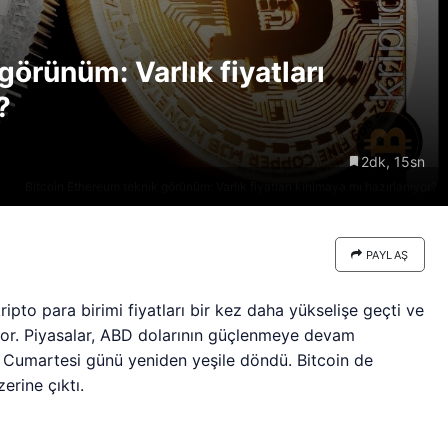
re göre
Riski: Uzun Vadeli HYPER
neden
Boğaları 31,1 Milyon Dolarlık
görünüm: Varlık fiyatları
Birikim Yapıyor
?
2dk, 15sn
Bitcoin Ethereum teknik görünüm: Varlık fiyatları kırılmaya mı hazırlanıyor?
PAYLAŞ
ipto para birimi fiyatları bir kez daha yükselişe geçti ve
yor. Piyasalar, ABD dolarının güçlenmeye devam
n Cumartesi günü yeniden yeşile döndü. Bitcoin de
erine çıktı.