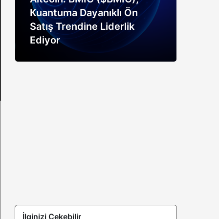
Kuantuma Dayanıklı Ön
boğ
Satış Trendine Liderlik
siny
Ediyor
açık
İlginizi Çekebilir