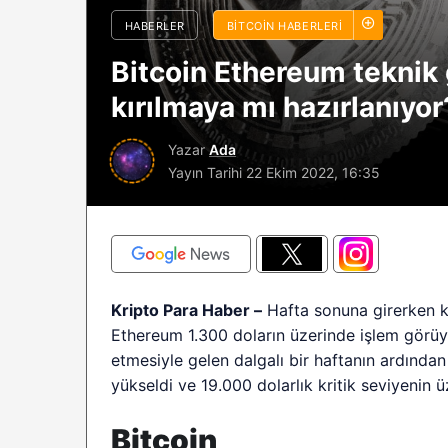
sürüyor: Analistle
HABERLER
BITCOIN HABERLERI
2026 BTC çöküşü 
Bitcoin Ethereum teknik 
sınırlı kalabilir?
kırılmaya mı hazırlanıyor
Yazar
Ada
Yayın Tarihi
22 Ekim 2022, 16:35
Kripto Para Haber –
Hafta sonuna girerken kr
Ethereum 1.300 doların üzerinde işlem görü
etmesiyle gelen dalgalı bir haftanın ardında
yükseldi ve 19.000 dolarlık kritik seviyenin üz
Bitcoin