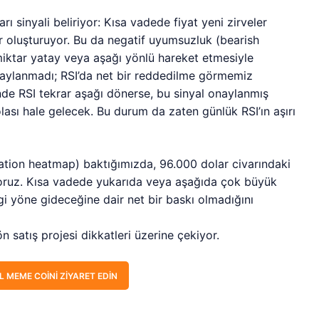
rı sinyali beliriyor: Kısa vadede fiyat yeni zirveler
r oluşturuyor. Bu da negatif uyumsuzluk (bearish
miktar yatay veya aşağı yönlü hareket etmesiyle
naylanmadı; RSI’da net bir reddedilme görmemiz
de RSI tekrar aşağı dönerse, bu sinyal onaylanmış
lası hale gelecek. Bu durum da zaten günlük RSI’ın aşırı
uidation heatmap) baktığımızda, 96.000 dolar civarındaki
yoruz. Kısa vadede yukarıda veya aşağıda çok büyük
ngi yöne gideceğine dair net bir baskı olmadığını
n satış projesi dikkatleri üzerine çekiyor.
L MEME COINI ZIYARET EDIN