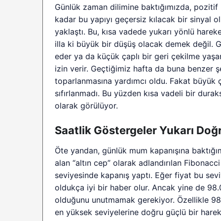
Günlük zaman dilimine baktığımızda, pozitif 
kadar bu yapıyı geçersiz kılacak bir sinyal 
yaklaştı. Bu, kısa vadede yukarı yönlü hareke
illa ki büyük bir düşüş olacak demek değil. G
eder ya da küçük çaplı bir geri çekilme yaşan
izin verir. Geçtiğimiz hafta da buna benzer ş
toparlanmasına yardımcı oldu. Fakat büyük ç
sıfırlanmadı. Bu yüzden kısa vadeli bir dura
olarak görülüyor.
Saatlik Göstergeler Yukarı Doğru
Öte yandan, günlük mum kapanışına baktığımı
alan “altın cep” olarak adlandırılan Fibonacc
seviyesinde kapanış yaptı. Eğer fiyat bu sev
oldukça iyi bir haber olur. Ancak yine de 98.
olduğunu unutmamak gerekiyor. Özellikle 98.0
en yüksek seviyelerine doğru güçlü bir hareke