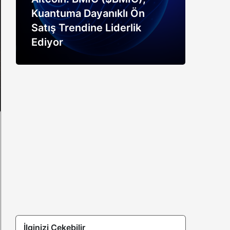
Kuantuma Dayanıklı Ön
boğ
Satış Trendine Liderlik
siny
Ediyor
açık
İlginizi Çekebilir