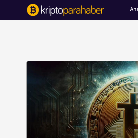
Ana
BITCOIN HABERLERI
Bitcoin’de ayı bask