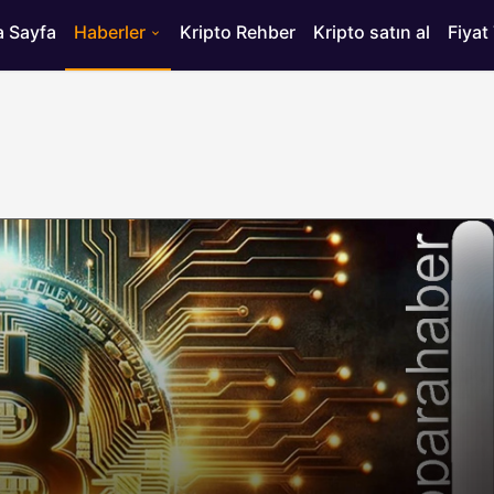
 Sayfa
Haberler
Kripto Rehber
Kripto satın al
Fiyat
HABERLER
ısı
Bitcoin’de 75 Bin Dolar