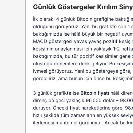
Günlük Göstergeler Kırılım Sinya
İlk olarak, 4 günlük Bitcoin grafiğine baktığ
olduğunu görüyoruz. Yani bu grafikte son 1 gü
baktığımızda ise hâlâ büyük bir negatif uyu
MACD göstergesi yavaş yavaş pozitif kesişim
kesişimin onaylanması için yaklaşık 1-2 hafta
baktığımızda, bu tür pozitif kesişimler genel
oluştuğu dönemlere denk geliyor. Bu kesişim
ivmesi görüyoruz. Yani bu göstergeye göre, 
görebiliriz, ama bunun için önce bu kesişimi
3 günlük grafikte ise
Bitcoin fiyatı
hâlâ direnç
direnç bölgesi yaklaşık 96.000 dolar – 98.0
duruyor. Önceki fiyat hareketlerine göre, 98.0
hızlı şekilde tüm zamanların en yüksek seviy
ilerlemesi muhtemel görünüyor. Ancak bu kır