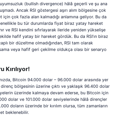
uyumsuzluk (bullish divergence) hâlâ geçerli ve şu ana
oluşmadı. Ancak RSI göstergesi aşırı alım bölgesine çok
t için çok fazla alan kalmadığı anlamına geliyor. Bu da
enellikle bu tür durumlarda fiyat biraz yatay hareket
ır ve RSI kendini sıfırlayarak ileride yeniden yükselişe
ekilde hafif yatay bir hareket gördük. Bu da RSI’ın biraz
aplı bir düzeltme olmadığından, RSI tam olarak
ksama veya hafif geri çekilme oldukça olası bir senaryo
 Kırılıyor!
zda, Bitcoin 94.000 dolar – 96.000 dolar arasında yer
i direnç bölgesinin üzerine çıktı ve yaklaşık 96.400 dolar
iyelerin üzerinde kalmaya devam ederse, bu Bitcoin için
000 dolar ve 101.000 dolar seviyelerinde hâlâ dirençler
00 doların üzerinde bir kırılım olursa, tüm zamanların
t beklenebilir.