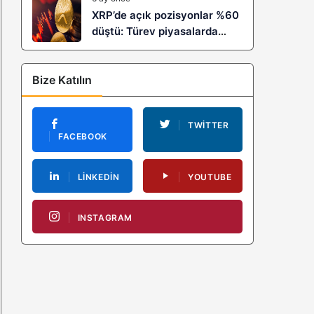
XRP’de açık pozisyonlar %60
düştü: Türev piyasalarda
kaldıraç temizliği yeni bir
trendin habercisi mi?
Bize Katılın
TWITTER
FACEBOOK
LINKEDIN
YOUTUBE
INSTAGRAM