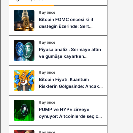
6 ay önce
Bitcoin FOMC öncesi kilit
desteğin üzerinde: Sert
çöküş mü, yeni bir sıçrama mı
geliyor?
6 ay önce
Piyasa analizi: Sermaye altın
ve gümüşe kayarken
stablecoinler zayıflıyor
6 ay önce
Bitcoin Fiyatı, Kuantum
Risklerin Gölgesinde: Ancak
Bitcoin Hyper, Büyük Bir
Sıçramaya Yaşayabilir!
6 ay önce
PUMP ve HYPE zirveye
oynuyor: Altcoinlerde seçici
ralli başladı mı?
6 ay önce