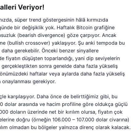
lleri Veriyor!
ımızda, süper trend göstergesinin hâlâ kırmızıda
nde bir değişiklik yok. Haftalık Bitcoin grafiğine
msuzluk (bearish divergence) göze çarpıyor. Ancak
e (bullish crossover) yaklaşıyor. Şu anki tempoda bu
 daha gerekebilir. Önceki benzer sinyallere
de fiyatın düşüşten toparlandığı, yani dip seviyelerin
 gerçekleştikten sonra genelde daha fazla yükseliş
önümüzdeki haftalar veya aylarda daha fazla yükseliş
n onaylanması gerekiyor.
le karşılaşıyor. Daha önce de belirttiğimiz gibi, bu
00 dolar arasında ve hacim profiline göre oldukça güçlü
00 doların üzerinde net bir kırılım olursa, fiyatın çok
elerine doğru (örneğin 106.000 – 107.000 dolar civarına)
ılım olmadan bu bölgeler yalnızca direnç olarak kalacak.