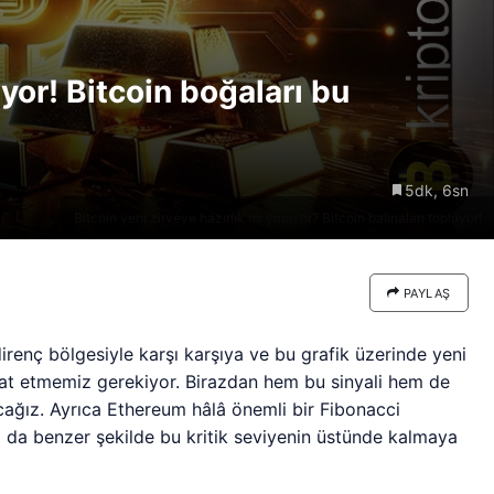
re göre
Riski: Uzun Vadeli HYPER
neden
Boğaları 31,1 Milyon Dolarlık
iyor! Bitcoin boğaları bu
Birikim Yapıyor
5dk, 6sn
Bitcoin yeni zirveye hazırlık mı yapıyor? Bitcoin balinaları topluyor!
PAYLAŞ
irenç bölgesiyle karşı karşıya ve bu grafik üzerinde yeni
kkat etmemiz gerekiyor. Birazdan hem bu sinyali hem de
tacağız. Ayrıca Ethereum hâlâ önemli bir Fibonacci
ı da benzer şekilde bu kritik seviyenin üstünde kalmaya