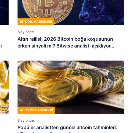
BITCOIN HABERLERI
6 ay önce
Altın rallisi, 2026 Bitcoin boğa koşusunun
ı
erken sinyali mi? Bitwise analisti açıklıyor…
ALTCOIN HABERLERI
6 ay önce
Popüler analistten güncel altcoin tahminleri: