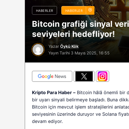
sürüyor: Analistle
HABERLER
HABERLER
2026 BTC çöküşü 
Bitcoin grafiği sinyal ver
sınırlı kalabilir?
seviyeleri hedefliyor!
Yazar
Öykü Kök
Yayın Tarihi
3 Mayıs 2025, 16:55
Kripto Para Haber –
Bitcoin hâlâ önemli bir d
bir uyarı sinyali belirmeye başladı. Buna di
Bitcoin için mevcut işlem stratejilerini anla
seviyesinin üzerinde duruyor ve Solana fiyat
devam ediyor.