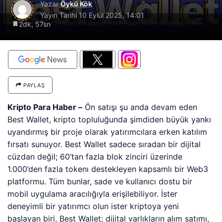
Yazar
Öykü Kök
Yayın Tarihi
10 Eylül 2025, 14:01
Best Wallet ön satışı sona yaklaşıyor! Yatırımcılar neden bu projeye akın
2dk, 57sn
ediyor?
PAYLAŞ
Kripto Para Haber –
Ön satışı şu anda devam eden
Best Wallet, kripto topluluğunda şimdiden büyük yankı
uyandırmış bir proje olarak yatırımcılara erken katılım
fırsatı sunuyor. Best Wallet sadece sıradan bir dijital
cüzdan değil; 60’tan fazla blok zinciri üzerinde
1.000’den fazla tokenı destekleyen kapsamlı bir Web3
platformu. Tüm bunlar, sade ve kullanıcı dostu bir
mobil uygulama aracılığıyla erişilebiliyor. İster
deneyimli bir yatırımcı olun ister kriptoya yeni
başlayan biri, Best Wallet; dijital varlıkların alım satımı,