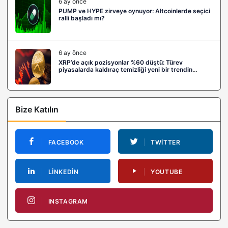
6 ay önce
PUMP ve HYPE zirveye oynuyor: Altcoinlerde seçici
ralli başladı mı?
6 ay önce
XRP’de açık pozisyonlar %60 düştü: Türev
piyasalarda kaldıraç temizliği yeni bir trendin
habercisi mi?
Bize Katılın
FACEBOOK
TWITTER
LINKEDIN
YOUTUBE
INSTAGRAM