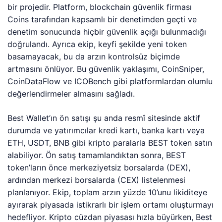
bir projedir. Platform, blockchain güvenlik firması
Coins tarafından kapsamlı bir denetimden geçti ve
denetim sonucunda hiçbir güvenlik açığı bulunmadığı
doğrulandı. Ayrıca ekip, keyfi şekilde yeni token
basamayacak, bu da arzın kontrolsüz biçimde
artmasını önlüyor. Bu güvenlik yaklaşımı, CoinSniper,
CoinDataFlow ve ICOBench gibi platformlardan olumlu
değerlendirmeler almasını sağladı.
Best Wallet’ın ön satışı şu anda resmî sitesinde aktif
durumda ve yatırımcılar kredi kartı, banka kartı veya
ETH, USDT, BNB gibi kripto paralarla BEST token satın
alabiliyor. Ön satış tamamlandıktan sonra, BEST
token’ların önce merkeziyetsiz borsalarda (DEX),
ardından merkezi borsalarda (CEX) listelenmesi
planlanıyor. Ekip, toplam arzın yüzde 10’unu likiditeye
ayırarak piyasada istikrarlı bir işlem ortamı oluşturmayı
hedefliyor. Kripto cüzdan piyasası hızla büyürken, Best