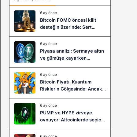
6 ay önce
Bitcoin FOMC öncesi kilit
desteğin üzerinde: Sert
çöküş mü, yeni bir sıçrama mı
geliyor?
6 ay önce
Piyasa analizi: Sermaye altın
ve gümüşe kayarken
stablecoinler zayıflıyor
6 ay önce
Bitcoin Fiyatı, Kuantum
Risklerin Gölgesinde: Ancak
Bitcoin Hyper, Büyük Bir
Sıçramaya Yaşayabilir!
6 ay önce
PUMP ve HYPE zirveye
oynuyor: Altcoinlerde seçici
ralli başladı mı?
6 ay önce