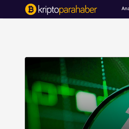
Ana
BITCOIN HABERLERI
Bitcoin’de ayı bask