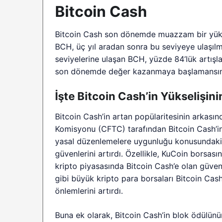
Bitcoin Cash
Bitcoin Cash son dönemde muazzam bir yükse
BCH, üç yıl aradan sonra bu seviyeye ulaşılma
seviyelerine ulaşan BCH, yüzde 84’lük artışl
son dönemde değer kazanmaya başlamansının
İşte Bitcoin Cash’in Yükselişin
Bitcoin Cash’in artan popülaritesinin arkasın
Komisyonu (CFTC) tarafından Bitcoin Cash’in 
yasal düzenlemelere uygunluğu konusundaki en
güvenlerini artırdı. Özellikle, KuCoin borsası
kripto piyasasında Bitcoin Cash’e olan güven
gibi büyük kripto para borsaları Bitcoin Cash 
önlemlerini artırdı.
Buna ek olarak, Bitcoin Cash’in blok ödülünü