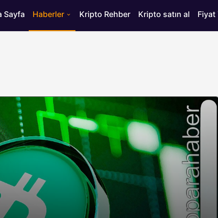
 Sayfa
Haberler
Kripto Rehber
Kripto satın al
Fiyat
HABERLER
ısı
Bitcoin’de 75 Bin Dolar