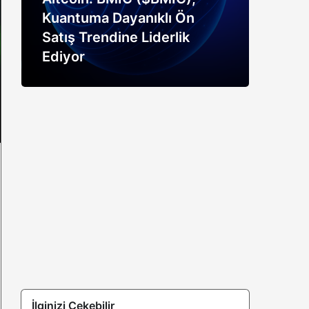
Kuantuma Dayanıklı Ön
boğ
Satış Trendine Liderlik
siny
Ediyor
açık
İlginizi Çekebilir