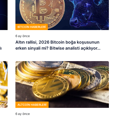
BITCOIN HABERLERI
6 ay önce
Altın rallisi, 2026 Bitcoin boğa koşusunun
ı
erken sinyali mi? Bitwise analisti açıklıyor…
ALTCOIN HABERLERI
6 ay önce