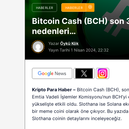
sürüyor: Analistle
HABERLER
HABERLER
2026 BTC çöküşü 
Bitcoin Cash (BCH) son 3 
sınırlı kalabilir?
nedenleri…
Yazar
Öykü Kök
Yayın Tarihi
1 Nisan 2024, 22:32
Kripto Para Haber –
Bitcoin Cash (BCH), son
Emtia Vadeli İşlemler Komisyonu’nun BCH’yi e
yükselişte etkili oldu. Slothana ise Solana e
bir meme coini olarak öne çıkıyor. Bu yazıda
Slothana coinin detaylarını inceleyeceğiz.