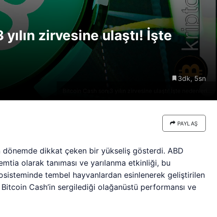
re göre
Riski: Uzun Vadeli HYPER
neden
Boğaları 31,1 Milyon Dolarlık
yılın zirvesine ulaştı! İşte
Birikim Yapıyor
3dk, 5sn
Bitcoin Cash son 3 yılın zirvesine ulaştı! İşte nedenleri...
PAYLAŞ
 dönemde dikkat çeken bir yükseliş gösterdi. ABD
mtia olarak tanıması ve yarılanma etkinliği, bu
kosisteminde tembel hayvanlardan esinlenerek geliştirilen
 Bitcoin Cash’in sergilediği olağanüstü performansı ve