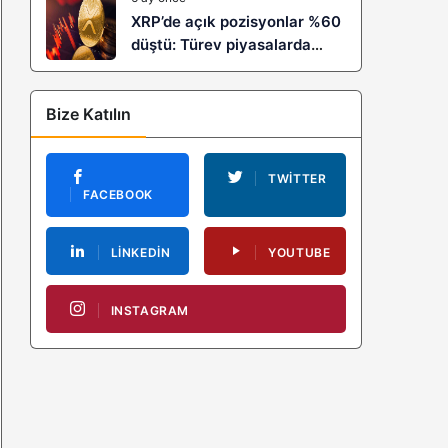
XRP’de açık pozisyonlar %60
düştü: Türev piyasalarda
kaldıraç temizliği yeni bir
trendin habercisi mi?
Bize Katılın
TWITTER
FACEBOOK
LINKEDIN
YOUTUBE
INSTAGRAM