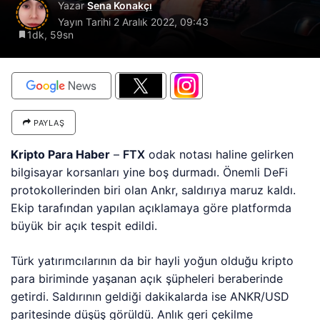
Yazar
Sena Konakçı
Yayın Tarihi
2 Aralık 2022, 09:43
1dk, 59sn
PAYLAŞ
Kripto Para Haber
–
FTX
odak notası haline gelirken
bilgisayar korsanları yine boş durmadı. Önemli DeFi
protokollerinden biri olan Ankr, saldırıya maruz kaldı.
Ekip tarafından yapılan açıklamaya göre platformda
büyük bir açık tespit edildi.
Türk yatırımcılarının da bir hayli yoğun olduğu kripto
para biriminde yaşanan açık şüpheleri beraberinde
getirdi. Saldırının geldiği dakikalarda ise ANKR/USD
paritesinde düşüş görüldü. Anlık geri çekilme