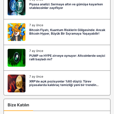
Piyasa analizi: Sermaye altın ve gümüşe kayarken
stablecoinler zayıflıyor
7 ay önce
Bitcoin Fiyatı, Kuantum Risklerin Gölgesinde: Ancak
Bitcoin Hyper, Büyük Bir Sıçramaya Yaşayabilir!
7 ay önce
PUMP ve HYPE zirveye oynuyor: Altcoinlerde seçici
ralli başladı mı?
7 ay önce
XRP’de açık pozisyonlar %60 düştü: Türev
piyasalarda kaldıraç temizliği yeni bir trendin
habercisi mi?
Bize Katılın