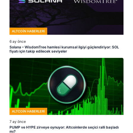
ALTCOIN HABERLERI
6 ay önce
Solana – WisdomTree hamlesi kurumsal ilgiyi güçlendiriyor: SOL
fiyatı için takip edilecek seviyeler
ALTCOIN HABERLERI
7 ay önce
PUMP ve HYPE zirveye oynuyor: Altcoinlerde seçici ralli başladı
mı?