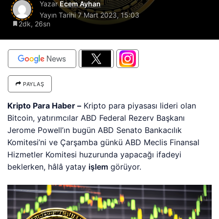
Yazar
Ecem Ayhan
Yayın Tarihi
7 Mart 2023, 15:03
2dk, 26sn
PAYLAŞ
Kripto Para Haber –
Kripto para piyasası lideri olan
Bitcoin, yatırımcılar ABD Federal Rezerv Başkanı
Jerome Powell’ın bugün ABD Senato Bankacılık
Komitesi’ni ve Çarşamba günkü ABD Meclis Finansal
Hizmetler Komitesi huzurunda yapacağı ifadeyi
beklerken, hâlâ yatay
işlem
görüyor.