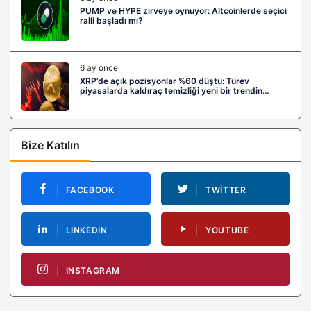
PUMP ve HYPE zirveye oynuyor: Altcoinlerde seçici
ralli başladı mı?
6 ay önce
XRP’de açık pozisyonlar %60 düştü: Türev
piyasalarda kaldıraç temizliği yeni bir trendin
habercisi mi?
Bize Katılın
FACEBOOK
TWITTER
LINKEDIN
YOUTUBE
INSTAGRAM