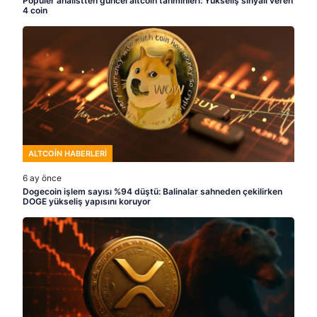
Popüler analistten güncel altcoin tahminleri: Yükseliş sinyali veren
4 coin
ALTCOIN HABERLERI
6 ay önce
Dogecoin işlem sayısı %94 düştü: Balinalar sahneden çekilirken
DOGE yükseliş yapısını koruyor