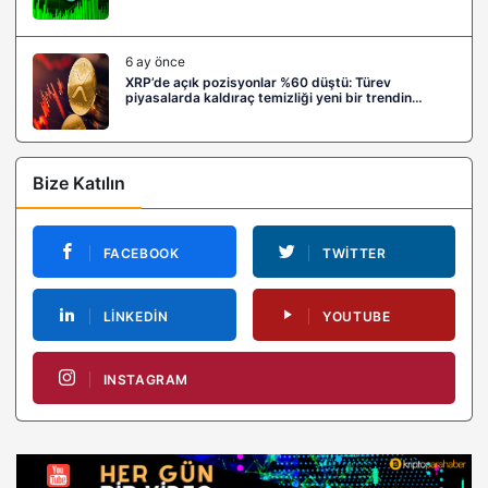
6 ay önce
XRP’de açık pozisyonlar %60 düştü: Türev
piyasalarda kaldıraç temizliği yeni bir trendin
habercisi mi?
Bize Katılın
FACEBOOK
TWITTER
LINKEDIN
YOUTUBE
INSTAGRAM