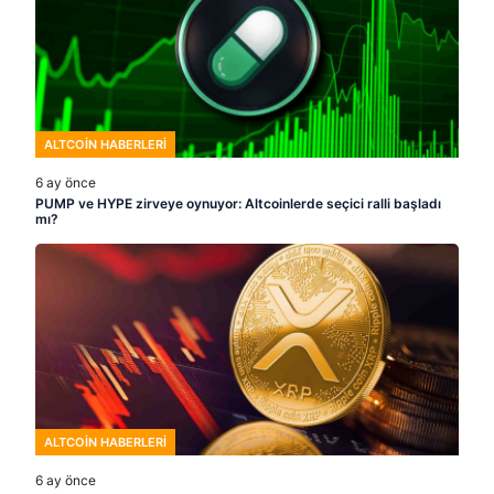
ALTCOIN HABERLERI
6 ay önce
PUMP ve HYPE zirveye oynuyor: Altcoinlerde seçici ralli başladı
mı?
ALTCOIN HABERLERI
6 ay önce