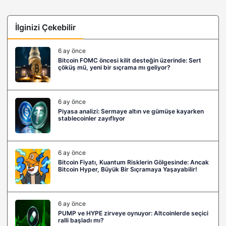
İlginizi Çekebilir
6 ay önce
Bitcoin FOMC öncesi kilit desteğin üzerinde: Sert
çöküş mü, yeni bir sıçrama mı geliyor?
6 ay önce
Piyasa analizi: Sermaye altın ve gümüşe kayarken
stablecoinler zayıflıyor
6 ay önce
Bitcoin Fiyatı, Kuantum Risklerin Gölgesinde: Ancak
Bitcoin Hyper, Büyük Bir Sıçramaya Yaşayabilir!
6 ay önce
PUMP ve HYPE zirveye oynuyor: Altcoinlerde seçici
ralli başladı mı?