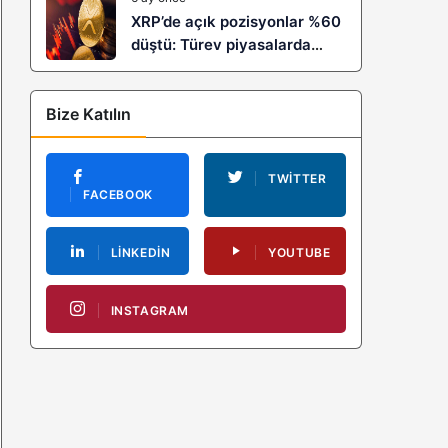
XRP’de açık pozisyonlar %60
düştü: Türev piyasalarda
kaldıraç temizliği yeni bir
trendin habercisi mi?
Bize Katılın
TWITTER
FACEBOOK
LINKEDIN
YOUTUBE
INSTAGRAM