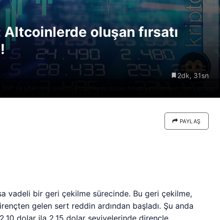
re göre
Riski: Uzun Vadeli HYPER
neden
Boğaları 31,1 Milyon Dolarlık
: Altcoinlerde oluşan fırsatı
Birikim Yapıyor
!
2dk, 31sn
XRP ve LINK fiyat analizi: Altcoinlerde oluşan fırsatı yakalamanın tam zamanı!
PAYLAŞ
a vadeli bir geri çekilme sürecinde. Bu geri çekilme,
dirençten gelen sert reddin ardından başladı. Şu anda
2,10 dolar ila 2,15 dolar seviyelerinde dirençle