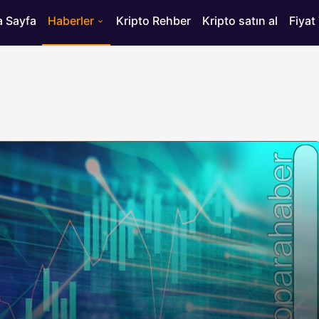
 Sayfa
Haberler
Kripto Rehber
Kripto satın al
Fiyat
HABERLER
ısı
Bitcoin’de 75 Bin Dolar