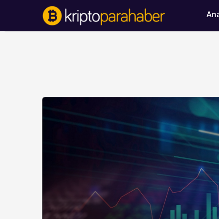
Ana
BITCOIN HABERLERI
Bitcoin’de ayı bask