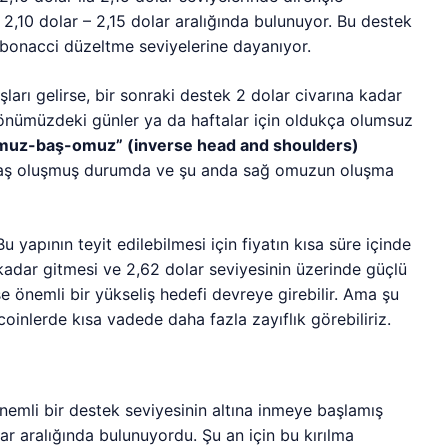
e 2,10 dolar – 2,15 dolar aralığında bulunuyor. Bu destek
bonacci düzeltme seviyelerine dayanıyor.
arı gelirse, bir sonraki destek 2 dolar civarına kadar
si, önümüzdeki günler ya da haftalar için oldukça olumsuz
omuz-baş-omuz” (inverse head and shoulders)
e baş oluşmuş durumda ve şu anda sağ omuzun oluşma
 yapının teyit edilebilmesi için fiyatın kısa süre içinde
kadar gitmesi ve 2,62 dolar seviyesinin üzerinde güçlü
se önemli bir yükseliş hedefi devreye girebilir. Ama şu
coinlerde kısa vadede daha fazla zayıflık görebiliriz.
nemli bir destek seviyesinin altına inmeye başlamış
ar aralığında bulunuyordu. Şu an için bu kırılma