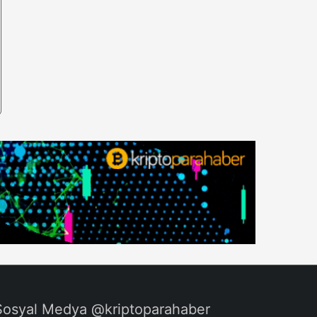
Sosyal Medya @kriptoparahaber