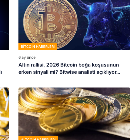
BITCOIN HABERLERI
6 ay önce
Altın rallisi, 2026 Bitcoin boğa koşusunun
ı
erken sinyali mi? Bitwise analisti açıklıyor…
ALTCOIN HABERLERI