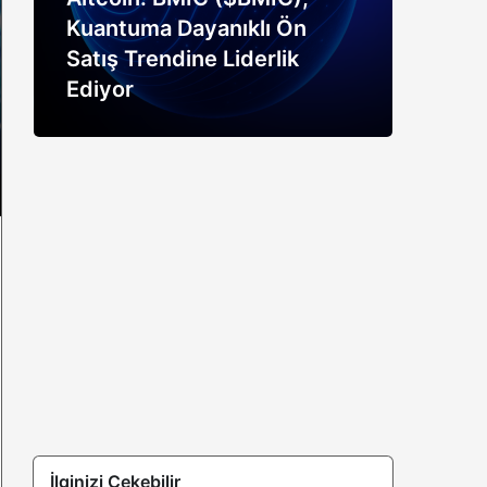
Kuantuma Dayanıklı Ön
boğ
Satış Trendine Liderlik
siny
Ediyor
açık
İlginizi Çekebilir