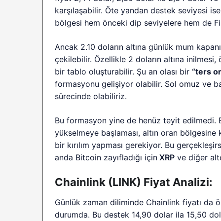
karşılaşabilir. Öte yandan destek seviyesi is
bölgesi hem önceki dip seviyelere hem de Fi
Ancak 2.10 doların altına günlük mum kapanışl
çekilebilir. Özellikle 2 doların altına inilme
bir tablo oluşturabilir. Şu an olası bir
“ters 
formasyonu gelişiyor olabilir. Sol omuz v
sürecinde olabiliriz.
Bu formasyon yine de henüz teyit edilmedi. Bu
yükselmeye başlaması, altın oran bölgesine 
bir kırılım yapması gerekiyor. Bu gerçekleşir
anda Bitcoin zayıfladığı için
XRP
ve diğer alt
Chainlink (LINK) Fiyat Analizi:
Günlük zaman diliminde Chainlink fiyatı da ö
durumda. Bu destek 14,90 dolar ila 15,50 dol