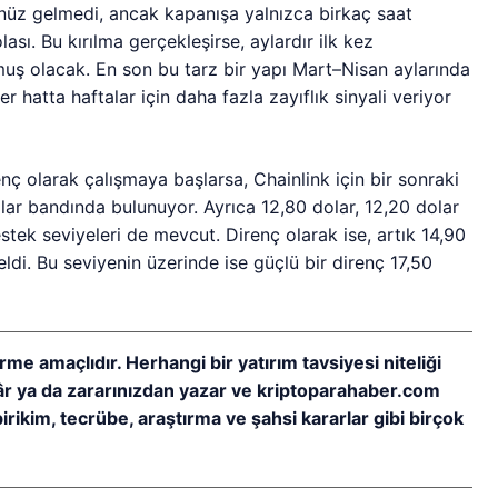
üz gelmedi, ancak kapanışa yalnızca birkaç saat
ası. Bu kırılma gerçekleşirse, aylardır ilk kez
muş olacak. En son bu tarz bir yapı Mart–Nisan aylarında
hatta haftalar için daha fazla zayıflık sinyali veriyor
enç olarak çalışmaya başlarsa, Chainlink için bir sonraki
olar bandında bulunuyor. Ayrıca 12,80 dolar, 12,20 dolar
tek seviyeleri de mevcut. Direnç olarak ise, artık 14,90
geldi. Bu seviyenin üzerinde ise güçlü bir direnç 17,50
rme amaçlıdır. Herhangi bir yatırım tavsiyesi niteliği
kâr ya da zararınızdan yazar ve kriptoparahaber.com
birikim, tecrübe, araştırma ve şahsi kararlar gibi birçok