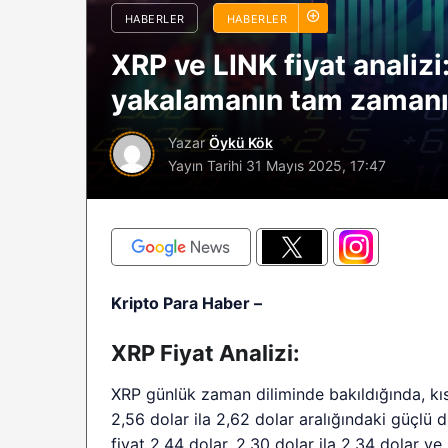
HABERLER
HABERLER
sürüyor: Analistle
2026 BTC çöküşü 
XRP ve LINK fiyat analizi
sınırlı kalabilir?
yakalamanın tam zamanı
Yazar
Öykü Kök
Yayın Tarihi
31 Mayıs 2025, 17:47
Kripto Para Haber –
XRP Fiyat Analizi:
XRP günlük zaman diliminde bakıldığında, kıs
2,56 dolar ila 2,62 dolar aralığındaki güçlü 
fiyat 2,44 dolar, 2,30 dolar ila 2,34 dolar ve 