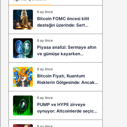
6 ay önce
Bitcoin FOMC öncesi kilit
desteğin üzerinde: Sert
çöküş mü, yeni bir sıçrama mı
geliyor?
6 ay önce
Piyasa analizi: Sermaye altın
ve gümüşe kayarken
stablecoinler zayıflıyor
6 ay önce
Bitcoin Fiyatı, Kuantum
Risklerin Gölgesinde: Ancak
Bitcoin Hyper, Büyük Bir
Sıçramaya Yaşayabilir!
6 ay önce
PUMP ve HYPE zirveye
oynuyor: Altcoinlerde seçici
ralli başladı mı?
6 ay önce