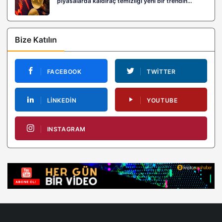
piyasalarda kaldıraç temizliği yeni bir trendin
habercisi mi?
Bize Katılın
FACEBOOK
TWITTER
LINKEDIN
YOUTUBE
INSTAGRAM