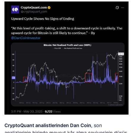
CryptoQuant analistlerinden Dan Coin
, son
analizlerinin birinde mevcut kâr alma seviyesinin düşüş