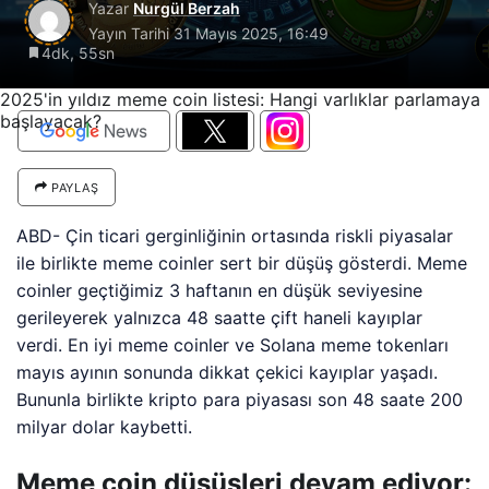
Yazar
Nurgül Berzah
Yayın Tarihi
31 Mayıs 2025, 16:49
4dk, 55sn
2025'in yıldız meme coin listesi: Hangi varlıklar parlamaya
başlayacak?
PAYLAŞ
ABD- Çin ticari gerginliğinin ortasında riskli piyasalar
ile birlikte meme coinler sert bir düşüş gösterdi. Meme
coinler geçtiğimiz 3 haftanın en düşük seviyesine
gerileyerek yalnızca 48 saatte çift haneli kayıplar
verdi. En iyi meme coinler ve Solana meme tokenları
mayıs ayının sonunda dikkat çekici kayıplar yaşadı.
Bununla birlikte kripto para piyasası son 48 saate 200
milyar dolar kaybetti.
Meme coin düşüşleri devam ediyor: