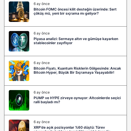
6 ay önce
Bitcoin FOMC öncesi kilit desteğin üzerinde: Sert
çöküş mü, yeni bir sıçrama mı geliyor?
6 ay önce
Piyasa analizi: Sermaye altın ve gümüşe kayarken
stablecoinler zayıflıyor
6 ay önce
Bitcoin Fiyatı, Kuantum Risklerin Gölgesinde: Ancak
Bitcoin Hyper, Büyük Bir Sıçramaya Yaşayabilir!
6 ay önce
PUMP ve HYPE zirveye oynuyor: Altcoinlerde seçici
ralli başladı mı?
6 ay önce
XRP’de açık pozisyonlar %60 düştü: Türev