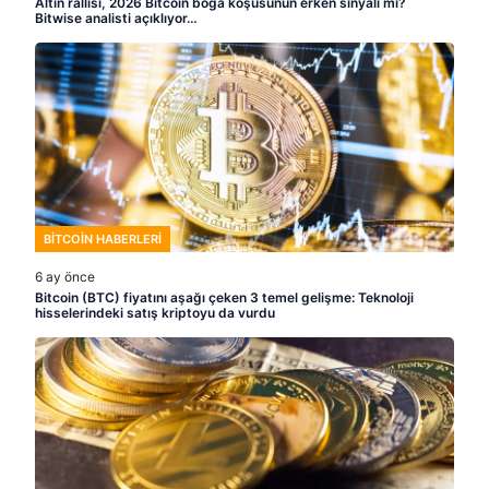
Altın rallisi, 2026 Bitcoin boğa koşusunun erken sinyali mi?
Bitwise analisti açıklıyor…
BITCOIN HABERLERI
6 ay önce
Bitcoin (BTC) fiyatını aşağı çeken 3 temel gelişme: Teknoloji
hisselerindeki satış kriptoyu da vurdu