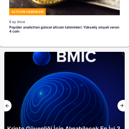
ALTCOIN HABERLERI
6 ay önce
Popüler analistten güncel altcoin tahminleri: Yükseliş sinyali veren
4 coin
Kripto Güvenliği İçin Alınabilecek En İyi 3