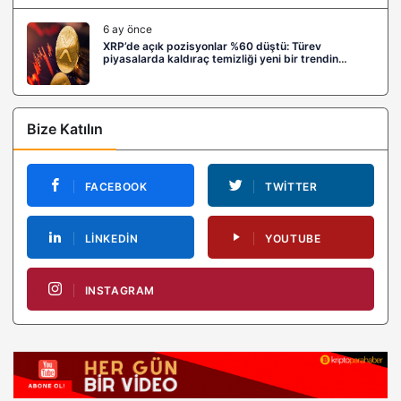
6 ay önce
XRP’de açık pozisyonlar %60 düştü: Türev
piyasalarda kaldıraç temizliği yeni bir trendin
habercisi mi?
Bize Katılın
FACEBOOK
TWITTER
LINKEDIN
YOUTUBE
INSTAGRAM