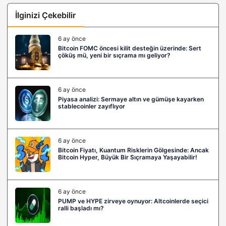
İlginizi Çekebilir
6 ay önce
Bitcoin FOMC öncesi kilit desteğin üzerinde: Sert
çöküş mü, yeni bir sıçrama mı geliyor?
6 ay önce
Piyasa analizi: Sermaye altın ve gümüşe kayarken
stablecoinler zayıflıyor
6 ay önce
Bitcoin Fiyatı, Kuantum Risklerin Gölgesinde: Ancak
Bitcoin Hyper, Büyük Bir Sıçramaya Yaşayabilir!
6 ay önce
PUMP ve HYPE zirveye oynuyor: Altcoinlerde seçici
ralli başladı mı?