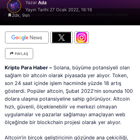
Yazar
Ada
Yayın Tarihi
27 Ocak 2022, 16:16
Popüler altcoin'in işlem hacminde dikkat çeken artış! Beklenen yükseliş
2dk, 9sn
geliyor mu?
PAYLAŞ
Kripto Para Haber –
Solana, büyüme potansiyeli olan
sağlam bir altcoin olarak piyasada yer alıyor. Token,
son 24 saat içinde işlem hacminde yüzde 18 artış
gösterdi. Popüler altcoin, Şubat 2022’nin sonunda 100
dolara ulaşma potansiyeline sahip görünüyor. Altcoin
hızlı, güvenli, ölçeklenebilir ve merkezi olmayan
uygulamalar ve pazarlar sağlamayı amaçlayan web
ölçeğinde bir blockchain projesi olarak yer alıyor.
Altcoin’in birçok geliştiricinin gözünde ana çekiciliği,