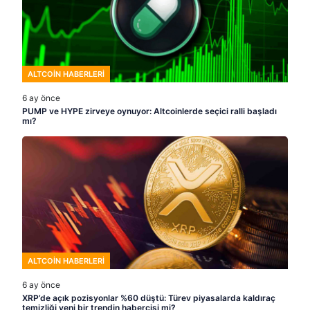
ALTCOIN HABERLERI
6 ay önce
PUMP ve HYPE zirveye oynuyor: Altcoinlerde seçici ralli başladı
mı?
ALTCOIN HABERLERI
6 ay önce
XRP’de açık pozisyonlar %60 düştü: Türev piyasalarda kaldıraç
temizliği yeni bir trendin habercisi mi?