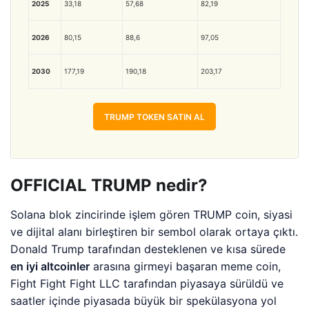
2025
33,18
57,68
82,19
2026
80,15
88,6
97,05
2030
177,19
190,18
203,17
TRUMP TOKEN SATIN AL
OFFICIAL TRUMP nedir?
Solana blok zincirinde işlem gören TRUMP coin, siyasi
ve dijital alanı birleştiren bir sembol olarak ortaya çıktı.
Donald Trump tarafından desteklenen ve kısa sürede
en iyi altcoinler
arasına girmeyi başaran meme coin,
Fight Fight Fight LLC tarafından piyasaya sürüldü ve
saatler içinde piyasada büyük bir spekülasyona yol