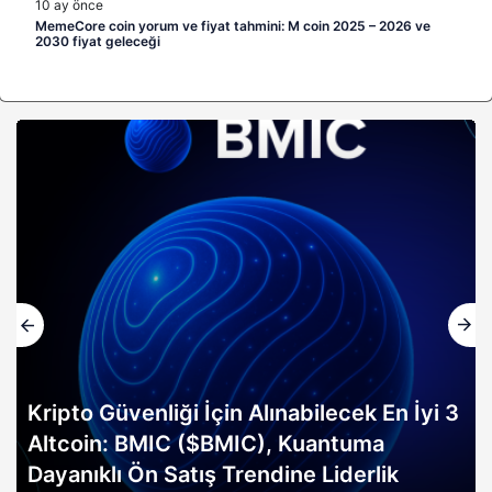
10 ay önce
MemeCore coin yorum ve fiyat tahmini: M coin 2025 – 2026 ve
2030 fiyat geleceği
ği İçin Alınabilecek En İyi 3
C ($BMIC), Kuantuma
Altın rallisi, 
atış Trendine Liderlik
erken sinyali mi