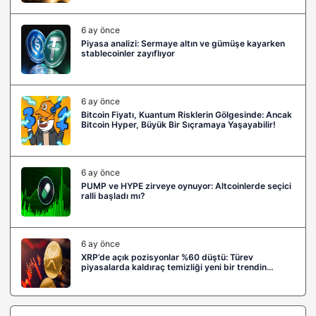
6 ay önce
Piyasa analizi: Sermaye altın ve gümüşe kayarken
stablecoinler zayıflıyor
6 ay önce
Bitcoin Fiyatı, Kuantum Risklerin Gölgesinde: Ancak
Bitcoin Hyper, Büyük Bir Sıçramaya Yaşayabilir!
6 ay önce
PUMP ve HYPE zirveye oynuyor: Altcoinlerde seçici
ralli başladı mı?
6 ay önce
XRP’de açık pozisyonlar %60 düştü: Türev
piyasalarda kaldıraç temizliği yeni bir trendin
habercisi mi?