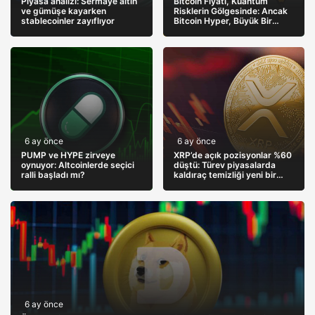
Piyasa analizi: Sermaye altın
Bitcoin Fiyatı, Kuantum
ve gümüşe kayarken
Risklerin Gölgesinde: Ancak
stablecoinler zayıflıyor
Bitcoin Hyper, Büyük Bir
Sıçramaya Yaşayabilir!
6 ay önce
6 ay önce
PUMP ve HYPE zirveye
XRP’de açık pozisyonlar %60
oynuyor: Altcoinlerde seçici
düştü: Türev piyasalarda
ralli başladı mı?
kaldıraç temizliği yeni bir
trendin habercisi mi?
6 ay önce