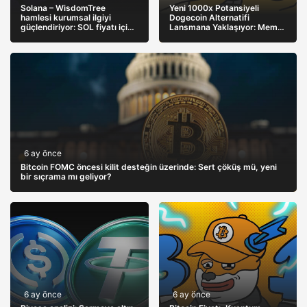
Solana – WisdomTree
Yeni 1000x Potansiyeli
hamlesi kurumsal ilgiyi
Dogecoin Alternatifi
güçlendiriyor: SOL fiyatı için
Lansmana Yaklaşıyor: Meme
takip edilecek seviyeler
Coinlerde Yeşil Sinyal
6 ay önce
Bitcoin FOMC öncesi kilit desteğin üzerinde: Sert çöküş mü, yeni
bir sıçrama mı geliyor?
6 ay önce
6 ay önce