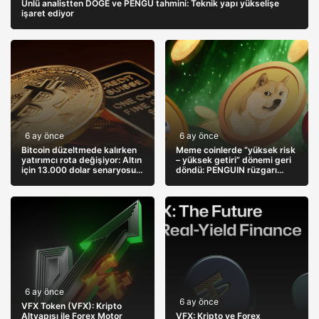
Ünlü analistten DOGE ve PENGU tahmini: Teknik yapı yükselişe
işaret ediyor
6 ay önce
6 ay önce
Bitcoin düzeltmede kalırken
Meme coinlerde “yüksek risk
yatırımcı rota değişiyor: Altın
– yüksek getiri” dönemi geri
için 13.000 dolar senaryosu
döndü: PENGUIN rüzgarı
masada
piyasayı nereye taşıyor?
6 ay önce
6 ay önce
VFX Token (VFX): Kripto
Altyapısı ile Forex Motor
VFX: Kripto ve Forex