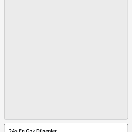
24s En Çok Düşenler