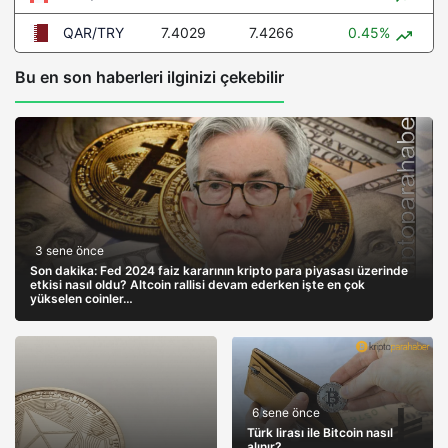
7.4029
7.4266
0.45%
QAR/TRY
Bu en son haberleri ilginizi çekebilir
3 sene önce
Son dakika: Fed 2024 faiz kararının kripto para piyasası üzerinde
etkisi nasıl oldu? Altcoin rallisi devam ederken işte en çok
yükselen coinler…
6 sene önce
Türk lirası ile Bitcoin nasıl
alınır?