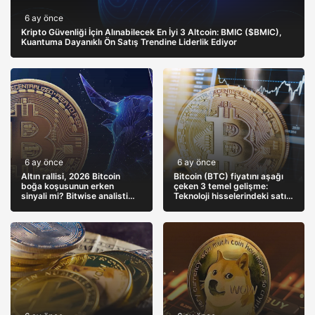
6 ay önce
Kripto Güvenliği İçin Alınabilecek En İyi 3 Altcoin: BMIC ($BMIC),
Kuantuma Dayanıklı Ön Satış Trendine Liderlik Ediyor
6 ay önce
6 ay önce
Altın rallisi, 2026 Bitcoin
Bitcoin (BTC) fiyatını aşağı
boğa koşusunun erken
çeken 3 temel gelişme:
sinyali mi? Bitwise analisti
Teknoloji hisselerindeki satış
açıklıyor…
kriptoyu da vurdu