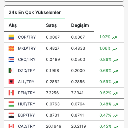
24s En Çok Yükselenler
Alış
Satış
Değişim
1.92%
0.0067
0.0067
COP/TRY
0.4827
0.4833
1.06%
MKD/TRY
0.0499
0.0500
0.86%
CRC/TRY
0.1998
0.2000
0.68%
DZD/TRY
0.2852
0.2856
0.59%
ALL/TRY
7.3256
7.3341
0.52%
PEN/TRY
0.0763
0.0764
0.48%
HUF/TRY
0.8731
0.8741
0.47%
EGP/TRY
20.1649
20.2119
0.45%
CAD/TRY