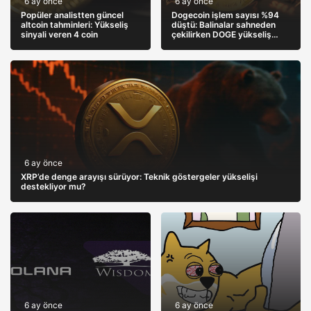
6 ay önce
6 ay önce
Popüler analistten güncel
Dogecoin işlem sayısı %94
altcoin tahminleri: Yükseliş
düştü: Balinalar sahneden
sinyali veren 4 coin
çekilirken DOGE yükseliş
yapısını koruyor
6 ay önce
XRP’de denge arayışı sürüyor: Teknik göstergeler yükselişi
destekliyor mu?
6 ay önce
6 ay önce