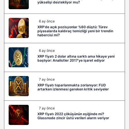
yükselişi destekliyor mu?
6 ay önce
XRP’de açık pozisyonlar %60 düştü: Türev
piyasalarda kaldıraç temizliği yeni bir trendin
habercisi mi?
6 ay önce
XRP fiyatı 2 dolar altına sarktı ama hikaye yeni
başlıyor: Analistler 2017’ye işaret ediyor
7 ay önce
XRP fiyatı toparlanmakta zorlanıyor: FUD
artarken izlenmesi gereken kritik seviyeler
7 ay önce
XRP fiyatı 2022 çöküşünün eşiğinde mi?
Glassnode zincir üstü verileri alarm veriyor