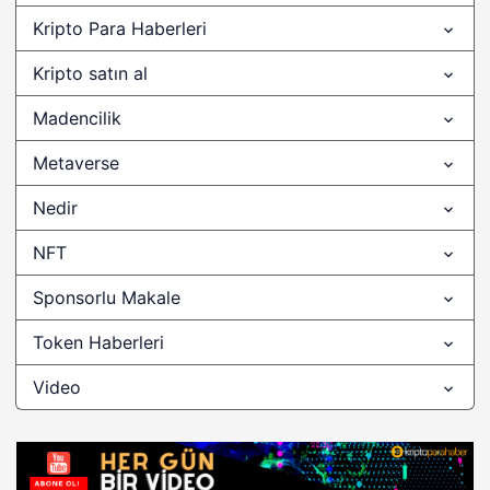
Kripto Para Haberleri
0-overwinter
Kripto satın al
000 dolar
Madencilik
01 ağustosta bitcoine ne olacak
Metaverse
0chain
0x
Nedir
0x (ZRX)
NFT
0x Protokolü
Sponsorlu Makale
0x token
Token Haberleri
0x tokeni
Video
0xBitcoin
1 ağustos bitcoin
1 ağustos bitcoin ne oluyor