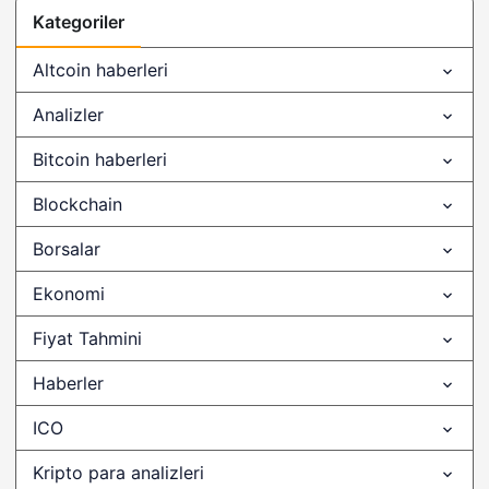
@ILOVECRYPT0
Kategoriler
@OddStats
Altcoin haberleri
#BinanceMusician
Analizler
#globianceapp
Bitcoin haberleri
#monstergalaxy
Blockchain
$ POWR
$BOXX
Borsalar
$EOSM18
Ekonomi
$sponge
Fiyat Tahmini
$turbo
Haberler
$WSM
ICO
$XAIC
Kripto para analizleri
0 Komisyon