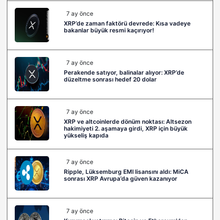
7 ay önce
XRP’de zaman faktörü devrede: Kısa vadeye
bakanlar büyük resmi kaçırıyor!
7 ay önce
Perakende satıyor, balinalar alıyor: XRP’de
düzeltme sonrası hedef 20 dolar
7 ay önce
XRP ve altcoinlerde dönüm noktası: Altsezon
hakimiyeti 2. aşamaya girdi, XRP için büyük
yükseliş kapıda
7 ay önce
Ripple, Lüksemburg EMI lisansını aldı: MiCA
sonrası XRP Avrupa’da güven kazanıyor
7 ay önce