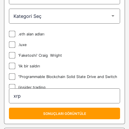
.eth alan adları
.luxe
'Faketoshi' Craig Wright
'lik bir saldırı
“Programmable Blockchain Solid State Drive and Switch
(insider trading
(LIT) Litentry Coin Nedir?
@C3_Nik
SONUÇLARI GÖRÜNTÜLE
@DoveyWan