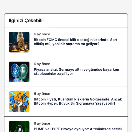
İlginizi Çekebilir
6 ay önce
Bitcoin FOMC öncesi kilit desteğin üzerinde: Sert
çöküş mü, yeni bir sıçrama mı geliyor?
6 ay önce
Piyasa analizi: Sermaye altın ve gümüşe kayarken
stablecoinler zayıflıyor
6 ay önce
Bitcoin Fiyatı, Kuantum Risklerin Gölgesinde: Ancak
Bitcoin Hyper, Büyük Bir Sıçramaya Yaşayabilir!
6 ay önce
PUMP ve HYPE zirveye oynuyor: Altcoinlerde seçici