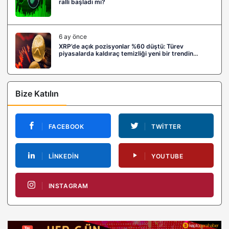
ralli başladı mı?
6 ay önce
XRP’de açık pozisyonlar %60 düştü: Türev
piyasalarda kaldıraç temizliği yeni bir trendin
habercisi mi?
Bize Katılın
FACEBOOK
TWITTER
LINKEDIN
YOUTUBE
INSTAGRAM