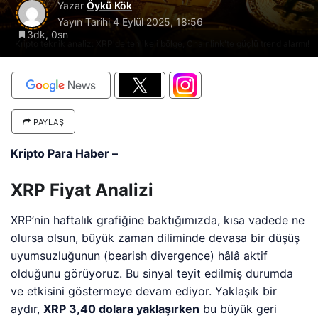
Yazar
Öykü Kök
Yayın Tarihi
4 Eylül 2025, 18:56
3dk, 0sn
Kripto teknik analiz: XRP'de tehlikeli bölge, Chainlink'te güçlü trend alarmı!
PAYLAŞ
Kripto Para Haber –
XRP Fiyat Analizi
XRP’nin haftalık grafiğine baktığımızda, kısa vadede ne
olursa olsun, büyük zaman diliminde devasa bir düşüş
uyumsuzluğunun (bearish divergence) hâlâ aktif
olduğunu görüyoruz. Bu sinyal teyit edilmiş durumda
ve etkisini göstermeye devam ediyor. Yaklaşık bir
aydır,
XRP 3,40 dolara yaklaşırken
bu büyük geri