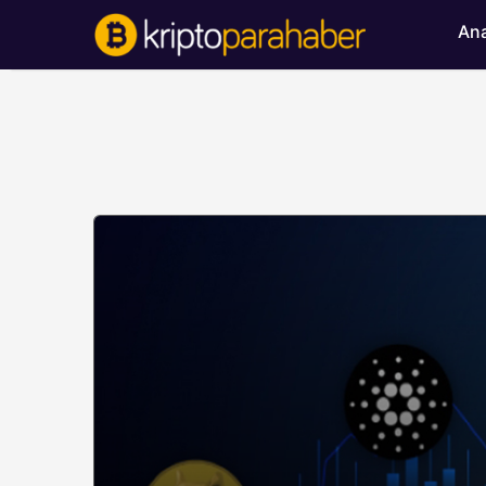
Ana
BITCOIN HABERLERI
Bitcoin’de ayı bask