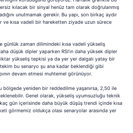
rsiz kılacak bir sinyal henüz tam olarak doğrulanmış
madığını unutmamak gerekir. Bu yapı, son birkaç aydır
 ve kısa vadeli bir hareketten ziyade uzun sürece
e günlük zaman dilimindeki kısa vadeli yükseliş
daha düşük dipler yaparken RSI’ın daha yüksek dipler
iktar yükseliş tepkisi ya da yer yer dalgalı yatay bir
Nitekim bu senaryo şu ana kadar beklendiği gibi
apının devam etmesi muhtemel görünüyor.
u bölgede yeniden bir reddedilme yaşanırsa, 2,50 ile
beklenebilir. Genel olarak, yükseliş uyumsuzluğu teknik
rkaç gün içerisinde daha büyük düşüş trendi içinde kısa
keti görmemiz oldukça olası senaryolar arasında yer