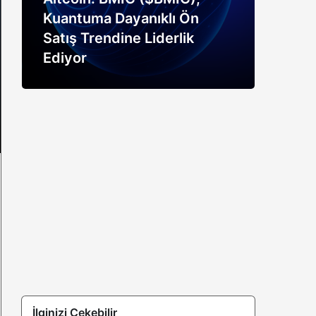
Kuantuma Dayanıklı Ön
boğ
Satış Trendine Liderlik
siny
Ediyor
açık
İlginizi Çekebilir