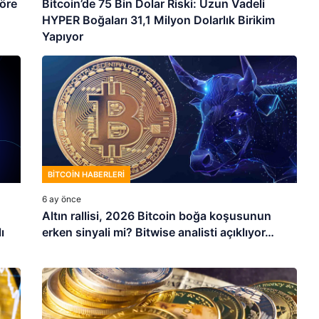
göre
Bitcoin’de 75 Bin Dolar Riski: Uzun Vadeli
HYPER Boğaları 31,1 Milyon Dolarlık Birikim
Yapıyor
BITCOIN HABERLERI
6 ay önce
Altın rallisi, 2026 Bitcoin boğa koşusunun
ı
erken sinyali mi? Bitwise analisti açıklıyor…