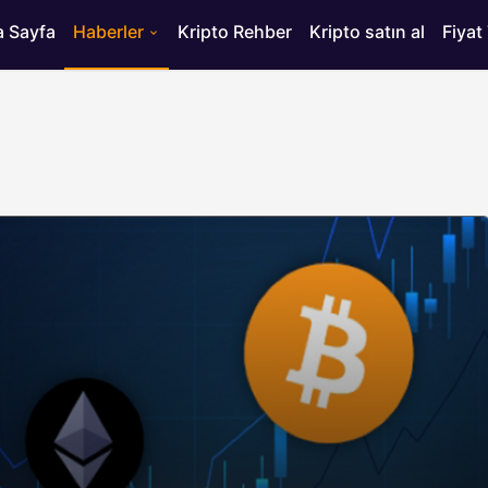
 Sayfa
Haberler
Kripto Rehber
Kripto satın al
Fiyat
HABERLER
ısı
Bitcoin’de 75 Bin Dolar