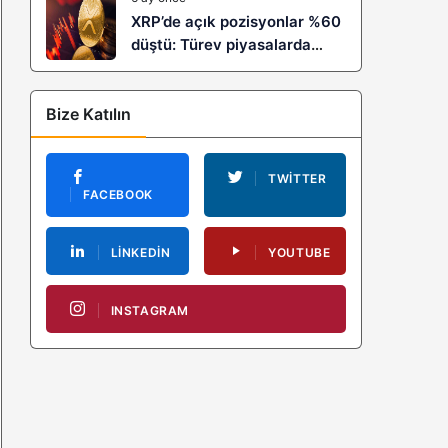
XRP’de açık pozisyonlar %60
düştü: Türev piyasalarda
kaldıraç temizliği yeni bir
trendin habercisi mi?
Bize Katılın
TWITTER
FACEBOOK
LINKEDIN
YOUTUBE
INSTAGRAM