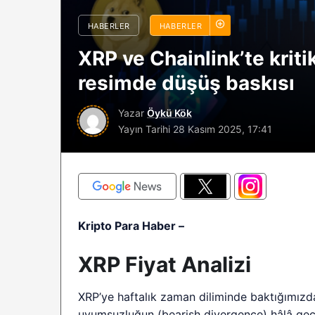
sürüyor: Analistle
HABERLER
HABERLER
2026 BTC çöküşü 
XRP ve Chainlink’te kriti
sınırlı kalabilir?
resimde düşüş baskısı
Yazar
Öykü Kök
Yayın Tarihi
28 Kasım 2025, 17:41
Kripto Para Haber –
XRP Fiyat Analizi
XRP’ye haftalık zaman diliminde baktığımızd
uyumsuzluğun (bearish divergence) hâlâ geçe