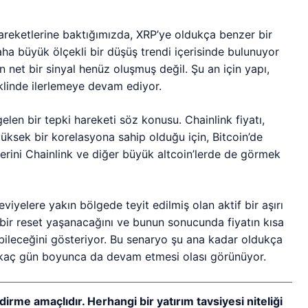
hareketlerine baktığımızda, XRP’ye oldukça benzer bir
aha büyük ölçekli bir düşüş trendi içerisinde bulunuyor
n net bir sinyal henüz oluşmuş değil. Şu an için yapı,
klinde ilerlemeye devam ediyor.
len bir tepki hareketi söz konusu. Chainlink fiyatı,
yüksek bir korelasyona sahip olduğu için, Bitcoin’de
zerini Chainlink ve diğer büyük altcoin’lerde de görmek
viyelere yakın bölgede teyit edilmiş olan aktif bir aşırı
 bir reset yaşanacağını ve bunun sonucunda fiyatın kısa
bileceğini gösteriyor. Bu senaryo şu ana kadar oldukça
irkaç gün boyunca da devam etmesi olası görünüyor.
dirme amaçlıdır. Herhangi bir yatırım tavsiyesi niteliği