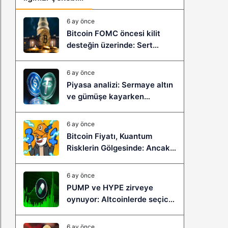
6 ay önce
Bitcoin FOMC öncesi kilit
desteğin üzerinde: Sert
çöküş mü, yeni bir sıçrama mı
geliyor?
6 ay önce
Piyasa analizi: Sermaye altın
ve gümüşe kayarken
stablecoinler zayıflıyor
6 ay önce
Bitcoin Fiyatı, Kuantum
Risklerin Gölgesinde: Ancak
Bitcoin Hyper, Büyük Bir
Sıçramaya Yaşayabilir!
6 ay önce
PUMP ve HYPE zirveye
oynuyor: Altcoinlerde seçici
ralli başladı mı?
6 ay önce