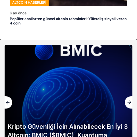
ALTCOIN HABERLERI
6 ay önce
Popüler analistten güncel altcoin tahminleri: Yükseliş sinyali veren
4 coin
to Güvenliği İçin Alınabilecek En İyi 3
coin: BMIC ($BMIC), Kuantuma
Altın