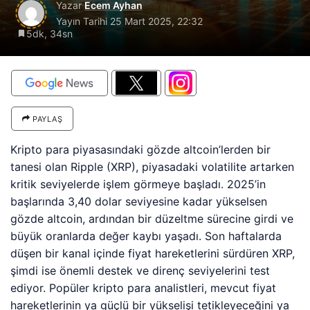
Yazar
Ecem Ayhan
Yayın Tarihi
25 Mart 2025, 22:32
5dk, 34sn
PAYLAŞ
Kripto para piyasasındaki gözde altcoin’lerden bir
tanesi olan Ripple (XRP), piyasadaki volatilite artarken
kritik seviyelerde işlem görmeye başladı. 2025’in
başlarında 3,40 dolar seviyesine kadar yükselsen
gözde altcoin, ardından bir düzeltme sürecine girdi ve
büyük oranlarda değer kaybı yaşadı. Son haftalarda
düşen bir kanal içinde fiyat hareketlerini sürdüren XRP,
şimdi ise önemli destek ve direnç seviyelerini test
ediyor. Popüler kripto para analistleri, mevcut fiyat
hareketlerinin ya güçlü bir yükselişi tetikleyeceğini ya