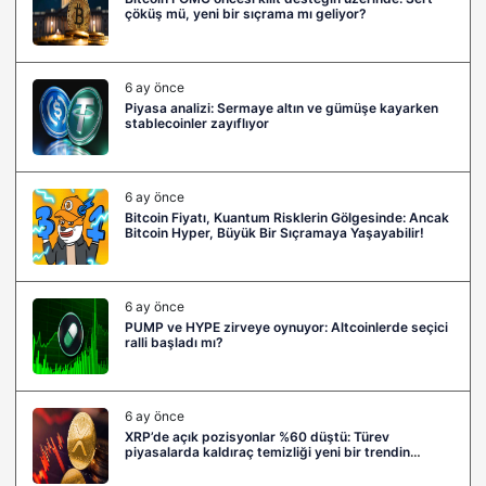
çöküş mü, yeni bir sıçrama mı geliyor?
6 ay önce
Piyasa analizi: Sermaye altın ve gümüşe kayarken
stablecoinler zayıflıyor
6 ay önce
Bitcoin Fiyatı, Kuantum Risklerin Gölgesinde: Ancak
Bitcoin Hyper, Büyük Bir Sıçramaya Yaşayabilir!
6 ay önce
PUMP ve HYPE zirveye oynuyor: Altcoinlerde seçici
ralli başladı mı?
6 ay önce
XRP’de açık pozisyonlar %60 düştü: Türev
piyasalarda kaldıraç temizliği yeni bir trendin
habercisi mi?