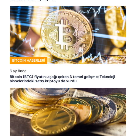
Bitcoin (BTC) fiyatını aşağı çeken 3 temel gelişme: Teknoloji
hisselerindeki satış kriptoyu da vurdu
ALTCOIN HABERLERI
6 ay önce
Popüler analistten güncel altcoin tahminleri: Yükseliş sinyali veren
4 coin