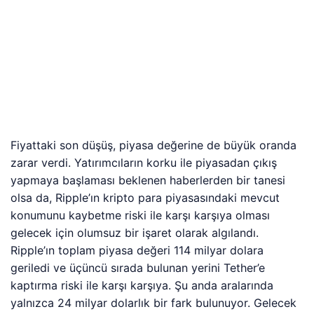
yapmaya başlaması beklenen haberlerden bir tanesi
olsa da, Ripple’ın kripto para piyasasındaki mevcut
konumunu kaybetme riski ile karşı karşıya olması
gelecek için olumsuz bir işaret olarak algılandı.
Ripple’ın toplam piyasa değeri 114 milyar dolara
geriledi ve üçüncü sırada bulunan yerini Tether’e
kaptırma riski ile karşı karşıya. Şu anda aralarında
yalnızca 24 milyar dolarlık bir fark bulunuyor. Gelecek
bir olumsuz haber veya yeni bir büyük düşüş haberi
sonucunda bu fark kolaylıkla kapanabilir.
Günlük grafiğinde bakıldığında çift haneli kayıplarının
olduğu görülen XRP fiyatı, ilk 15 içinde Shiba Inu
haricinde en kötü performans gösteren kripto para
birimi. Ancak bu, yeniden toparlanamayacağı anlamına
gelmez. Tarihsel verilere bakıldığında, gözde altcoin’in
fiyatının daha önce yalnızca bir ay içinde %400’den
fazla değer kazandığı dönemler olduğu görülüyor. Şu