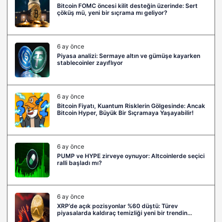
6 ay önce
PUMP ve HYPE zirveye oynuyor: Altcoinlerde seçici
ralli başladı mı?
6 ay önce
XRP’de açık pozisyonlar %60 düştü: Türev
piyasalarda kaldıraç temizliği yeni bir trendin
habercisi mi?
Bize Katılın
FACEBOOK
TWITTER
LINKEDIN
YOUTUBE
INSTAGRAM