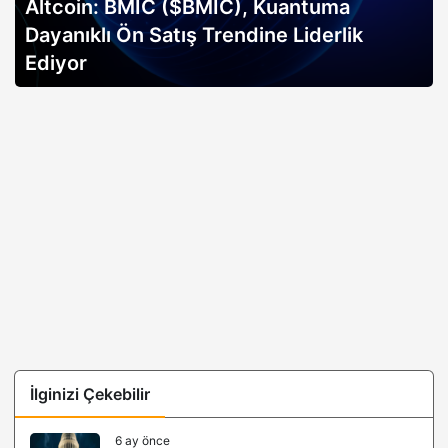
İlginizi Çekebilir
6 ay önce
Bitcoin FOMC öncesi kilit desteğin üzerinde: Sert
çöküş mü, yeni bir sıçrama mı geliyor?
6 ay önce
Piyasa analizi: Sermaye altın ve gümüşe kayarken
stablecoinler zayıflıyor
6 ay önce
Bitcoin Fiyatı, Kuantum Risklerin Gölgesinde: Ancak
Bitcoin Hyper, Büyük Bir Sıçramaya Yaşayabilir!