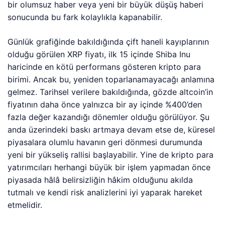
anda üzerindeki baskı artmaya devam etse de, küresel
piyasalara olumlu havanın geri dönmesi durumunda
yeni bir yükseliş rallisi başlayabilir. Yine de kripto para
yatırımcıları herhangi büyük bir işlem yapmadan önce
piyasada hâlâ belirsizliğin hâkim olduğunu akılda
tutmalı ve kendi risk analizlerini iyi yaparak hareket
etmelidir.
CatSlap (SLAP) dikkat çekiyor
Eğlenceli ve yenilikçi yaklaşımı ile meme coin
piyasasında hızla dikkat çeken
CatSlap (SLAP),
Ethereum blockchain’i üzerinde geliştirilmiştir. Kedi
temalı komik içeriklere sahiptir ve “tokatlama” oyunları
ile “slap” puanları kazandırıyor. Slapometer gibi
yatırımcıların dikkatini çekmeye başaran CatSlap,
Dogecoin ve Shiba Inu gibi meme coin piyasasının
liderleri ile rekabet etmeye hazırlanıyor.