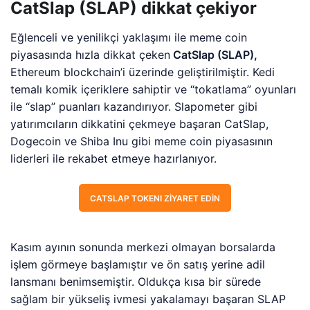
CATSLAP TOKENI ZIYARET EDIN
Kasım ayının sonunda merkezi olmayan borsalarda
işlem görmeye başlamıştır ve ön satış yerine adil
lansmanı benimsemiştir. Oldukça kısa bir sürede
sağlam bir yükseliş ivmesi yakalamayı başaran SLAP
fiyatı, lansmanın gerçekleştirildiği günden bu yana
%5000’in üzerinde artış yaşamıştır.
CatSlap projesi, sahip olduğu toplam arzının yarısını
likiditeye ayırmıştır. Bu şekilde, uzun vadede fiyat
istikrarını da korumayı hedefler. Bunun yanında,
önümüzdeki günlerde Binance gibi büyük merkezi
borsalarda da listelenmesi konuşuluyor. Bu beklentinin
gerçekleşmesi durumunda SLAP fiyatı çok daha büyük
bir kitleye ulaşarak daha büyük fiyat artışları