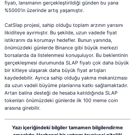
kaydedebilir. Ayrıca sahip olduğu yakma mekanizması
da uzun vadeli büyüme planlarına katkı sağlamaktadır.
Artan balina desteği de hesaba katıldığında SLAP
tokenları önümüzdeki günlerde ilk 100 meme coin
arasına girebilir.
Yazı içeriğindeki bilgiler tamamen bilgilendirme
amaçlıdır. Herhangi bir yatırım tavsiyesi niteliği
taşımaz. Yaptığınız yatırımlardan kaynaklı kâr ya da
zararınızdan yazar ve kriptoparahaber.com sorumlu
değildir. Yatırım nihayetinde bilgi, birikim, tecrübe,
araştırma ve şahsi kararlar gibi birçok temele
dayanır.
Benzer Haberler