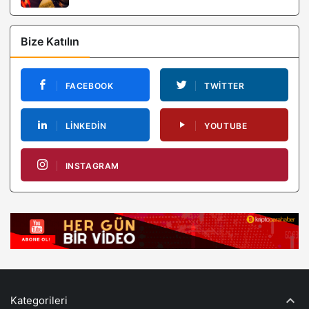
Kategorileri
Kripto Rehber
Fiyat Tahmini
Kurumsal / Corporate
Sosyal Medya @kriptoparahaber
FACEBOOK