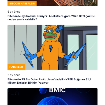
HABERLER
6 ay önce
Bitcoin’de 75 Bin Dolar Riski: Uzun Vadeli HYPER Boğaları 31,1
Milyon Dolarlık Birikim Yapıyor
HABERLER
6 ay önce
Kripto Güvenliği İçin Alınabilecek En İyi 3 Altcoin: BMIC ($BMIC),
Kuantuma Dayanıklı Ön Satış Trendine Liderlik Ediyor