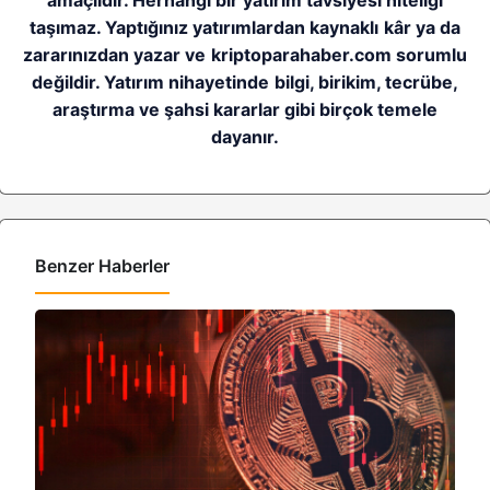
BITCOIN HABERLERI
6 ay önce
Bitcoin’de ayı baskısı sürüyor: Analistlere göre 2026 BTC çöküşü
neden sınırlı kalabilir?